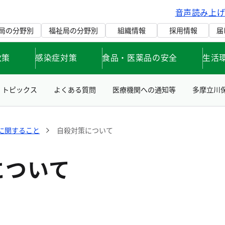
音声読み上
局の分野別
福祉局の分野別
組織情報
採用情報
届
政策
感染症対策
食品・医薬品の安全
生活
トピックス
よくある質問
医療機関への通知等
多摩立川
に関すること
自殺対策について
について