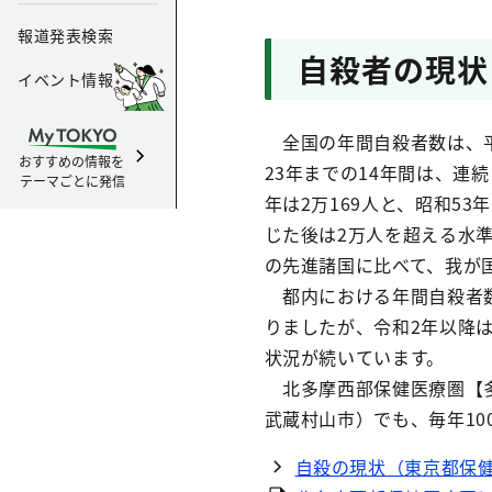
報道発表検索
自殺者の現状
イベント情報
全国の年間自殺者数は、平成
おすすめの情報を
23年までの14年間は、連
テーマごとに発信
年は2万169人と、昭和5
じた後は2万人を超える水
の先進諸国に比べて、我が
都内における年間自殺者数
りましたが、令和2年以降
状況が続いています。
北多摩西部保健医療圏【多
武蔵村山市）でも、毎年1
自殺の現状（東京都保