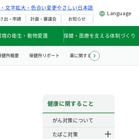
げ・文字拡大・色合い変更
やさしい日本語
Language
け出・申請
計画・審議会
お知らせ
環境の衛生・動物愛護
保健・医療を支える体制づくり
保健所概要
保健所リポート
薬に関すること
住まい・水・
健康に関すること
がん対策について
たばこ対策