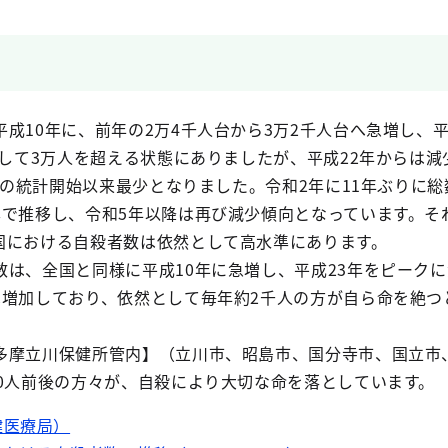
10年に、前年の2万4千人台から3万2千人台へ急増し、平
続して3万人を超える状態にありましたが、平成22年からは
3年の統計開始以来最少となりました。令和2年に11年ぶりに
準で推移し、令和5年以降は再び減少傾向となっています。そ
国における自殺者数は依然として高水準にあります。
は、全国と同様に平成10年に急増し、平成23年をピーク
は増加しており、依然として毎年約2千人の方が自ら命を絶つ
摩立川保健所管内】（立川市、昭島市、国分寺市、国立市
00人前後の方々が、自殺により大切な命を落としています。
健医療局）