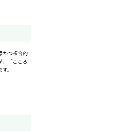
様かつ複合的
が、「こころ
ます。