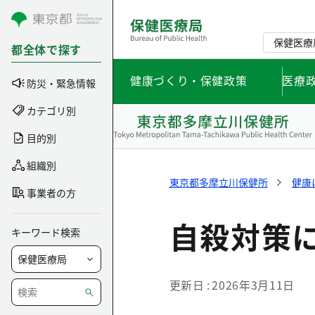
コンテンツにスキップ
保健医療
都全体で探す
健康づくり・保健政策
医療
防災・緊急情報
カテゴリ別
目的別
組織別
東京都多摩立川保健所
健康
事業者の方
自殺対策
キーワード検索
更新日
2026年3月11日