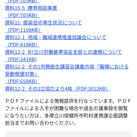
（PDF:705KB）
資料10-5_療育相談事業
（PDF:705KB）
資料11_感染症の発生状況について
（PDF:1108KB）
資料12-1_地域・職域連携推進協議会について
（PDF:418KB）
資料12-2_R7立川労働基準協会支部との連携について
（PDF:241KB)
資料12-2_その1労務衛生講習会講義内容「職場における
受動喫煙対策」
（PDF:658KB）
資料12-2_その2立協だより4枚（PDF:3012KB）
ＰＤＦファイルによる情報提供を行なっています。ＰＤＦ
ファイルによる入手が困難な場合や過去の議事録を御覧
になりたい方は、多摩立川保健所市町村連携課企画調整
担当までお問い合わせください。