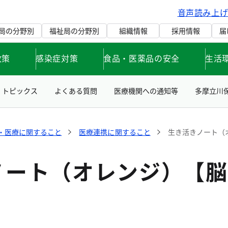
音声読み上
局の分野別
福祉局の分野別
組織情報
採用情報
届
政策
感染症対策
食品・医薬品の安全
生活
トピックス
よくある質問
医療機関への通知等
多摩立川
・医療に関すること
医療連携に関すること
生き活きノート（
ノート（オレンジ）【脳