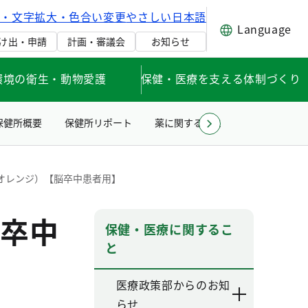
げ・文字拡大・色合い変更
やさしい日本語
Language
け出・申請
計画・審議会
お知らせ
環境の衛生・動物愛護
保健・医療を支える体制づくり
保健所概要
保健所リポート
薬に関すること
住まい・水・
オレンジ）【脳卒中患者用】
卒中
保健・医療に関するこ
と
医療政策部からのお知
らせ