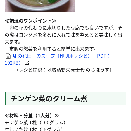
≪調理のワンポイント≫
卯の花の代わりに水切りした豆腐でも良いですが、そ
の際はコンソメを多めに入れて味を整えると美味しく出
来ます。
市販の惣菜を利用すると簡単に出来ます。
卯の花団子のスープ（印刷用レシピ）（PDF：
102KB）
（レシピ提供：地域活動栄養士会 のらぼうず）
チンゲン菜のクリーム煮
≪材料・分量（1人分）≫
チンゲン菜 1株（100グラム）
生しいたけ 1枚（15グラム）