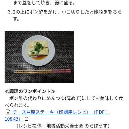
まで蓋をして焼き、器に盛る。
2の上にポン酢をかけ、小口切りした万能ねぎをちら
す。
≪調理のワンポイント≫
ポン酢の代わりにめんつゆ(薄めて)にしても美味しく食
べられます。
チーズ豆腐ステーキ（印刷用レシピ）（PDF：
108KB）
（レシピ提供：地域活動栄養士会 のらぼうず）