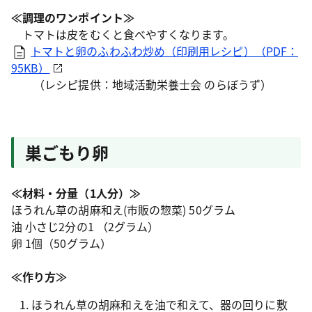
≪調理のワンポイント≫
トマトは皮をむくと食べやすくなります。
トマトと卵のふわふわ炒め（印刷用レシピ）（PDF：
95KB）
（レシピ提供：地域活動栄養士会 のらぼうず）
巣ごもり卵
≪材料・分量（1人分）≫
ほうれん草の胡麻和え(市販の惣菜) 50グラム
油 小さじ2分の1 （2グラム）
卵 1個（50グラム）
≪作り方≫
ほうれん草の胡麻和えを油で和えて、器の回りに敷