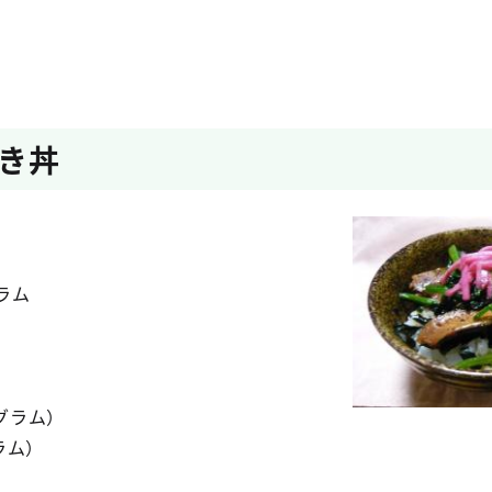
き丼
ラム
）
）
グラム）
ラム）