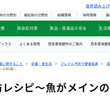
音声読み上
局の分野別
福祉局の分野別
組織情報
採用情報
届
政策
感染症対策
食品・医薬品の安全
生活
ピックス
よくある質問
西多摩保健所のご案内
西多摩保健
養に関すること
栄養・食生活
フレイル予防で健康長寿
ンの料理～
防レシピ～魚がメインの