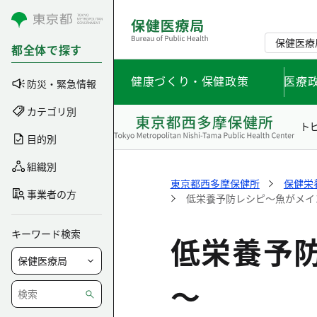
コンテンツにスキップ
保健医療
都全体で探す
健康づくり・保健政策
医療
防災・緊急情報
カテゴリ別
ト
目的別
組織別
東京都西多摩保健所
保健栄
事業者の方
低栄養予防レシピ～魚がメイ
キーワード検索
低栄養予
～