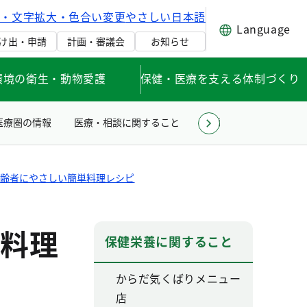
げ・文字拡大・色合い変更
やさしい日本語
Language
け出・申請
計画・審議会
お知らせ
環境の衛生・動物愛護
保健・医療を支える体制づくり
医療圏の情報
医療・相談に関すること
薬事衛生に関すること
高齢者にやさしい簡単料理レシピ
料理
保健栄養に関すること
からだ気くばりメニュー
店