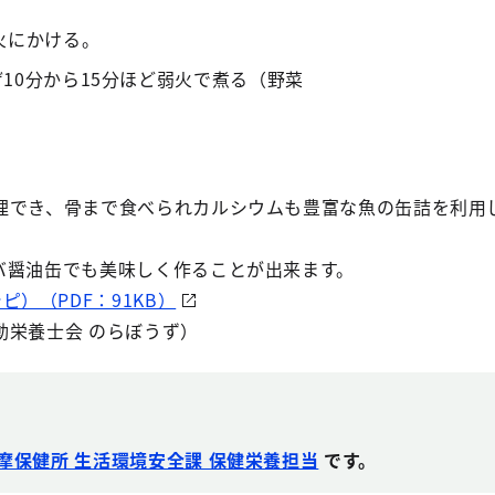
火にかける。
10分から15分ほど弱火で煮る（野菜
。
でき、骨まで食べられカルシウムも豊富な魚の缶詰を利用
醤油缶でも美味しく作ることが出来ます。
）（PDF：91KB）
栄養士会 のらぼうず）
摩保健所 生活環境安全課 保健栄養担当
です。