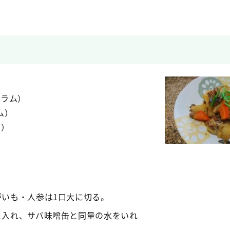
グラム）
ム）
ム）
）
がいも・人参は1口大に切る。
と入れ、サバ味噌缶と同量の水をいれ