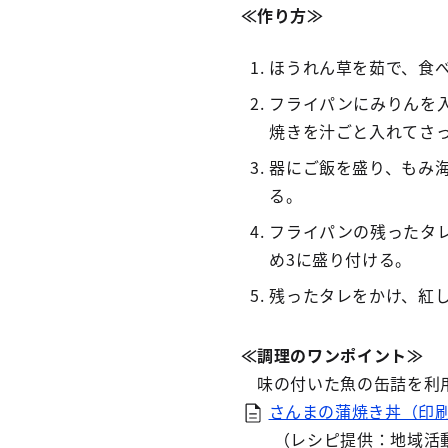
≪作り方≫
ほうれん草を茹で、食
フライパンにみりんを
焼きを汁ごと入れてさ
器にご飯を盛り、もみ
る。
フライパンの残ったタ
め3に盛り付ける。
残ったタレをかけ、紅
≪調理のワンポイント≫
味の付いた魚の缶詰を利用
さんまの蒲焼き丼（印刷
（レシピ提供：地域活動