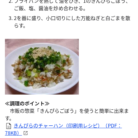
フライパンを熱して油をひき、1のきんぴらごぼう、
ご飯、塩、醤油を炒め合わせる。
2を器に盛り、小口切りにした万能ねぎと白ごまを散
らす。
≪調理のポイント≫
市販の惣菜「きんぴらごぼう」を使うと簡単に出来ま
す。
きんぴらのチャーハン（印刷用レシピ）（PDF：
78KB）