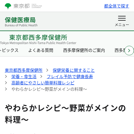
都全体で探す
トピックス
よくある質問
西多摩保健所のご案内
西多摩保
東京都西多摩保健所
保健栄養に関すること
栄養・食生活
フレイル予防で健康長寿
高齢者にやさしい簡単料理レシピ
やわらかレシピ～野菜がメインの料理～
やわらかレシピ～野菜がメインの
料理～