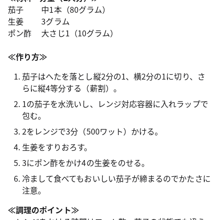
茄子 中1本（80グラム）
生姜 3グラム
ポン酢 大さじ1（10グラム）
≪作り方≫
茄子はへたを落とし縦2分の1、横2分の1に切り、さ
らに縦4等分する（薪割）。
1の茄子を水洗いし、レンジ対応容器に入れラップで
包む。
2をレンジで3分（500ワット）かける。
生姜をすりおろす。
3にポン酢をかけ4の生姜をのせる。
冷まして食べてもおいしい茄子が締まるのでかたさに
注意。
≪調理のポイント≫