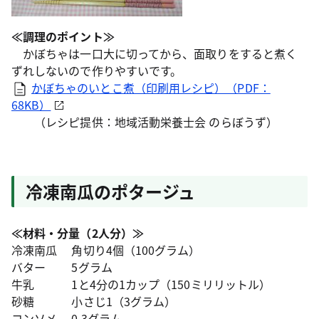
≪調理のポイント≫
かぼちゃは一口大に切ってから、面取りをすると煮く
ずれしないので作りやすいです。
かぼちゃのいとこ煮（印刷用レシピ）（PDF：
68KB）
（レシピ提供：地域活動栄養士会 のらぼうず）
冷凍南瓜のポタージュ
≪材料・分量（2人分）≫
冷凍南瓜 角切り4個（100グラム）
バター 5グラム
牛乳 1と4分の1カップ（150ミリリットル）
砂糖 小さじ1（3グラム）
コンソメ 0.3グラム