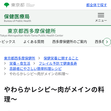
都全体で探す
トピックス
よくある質問
西多摩保健所のご案内
西多摩保
東京都西多摩保健所
保健栄養に関すること
栄養・食生活
フレイル予防で健康長寿
高齢者にやさしい簡単料理レシピ
やわらかレシピ～肉がメインの料理～
やわらかレシピ～肉がメインの料
理～