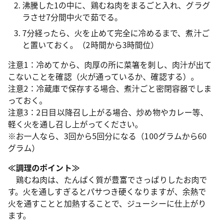
沸騰した1の中に、鶏むね肉をまるごと入れ、グラグ
ラさせ7分間中火で茹でる。
7分経ったら、火を止めて完全に冷めるまで、煮汁ご
と置いておく。（2時間から3時間位）
注意1：冷めてから、肉厚の所に菜箸を刺し、肉汁が出て
こないことを確認（火が通っているか、確認する）。
注意2：冷蔵庫で保存する場合、煮汁ごと密閉容器でしま
っておく。
注意3：2日目以降召し上がる場合、炒め物やカレー等、
軽く火を通し召し上がってください。
※お一人なら、3回から5回分になる（100グラムから60
グラム）
≪調理のポイント≫
鶏むね肉は、たんぱく質が豊富でさっぱりしたお肉で
す。火を通しすぎるとパサつき硬くなりますが、余熱で
火を通すことと加熱することで、ジューシーに仕上がり
ます。