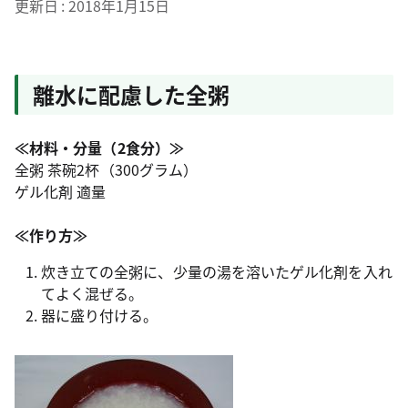
更新日
2018年1月15日
離水に配慮した全粥
≪材料・分量（2食分）≫
全粥 茶碗2杯（300グラム）
ゲル化剤 適量
≪作り方≫
炊き立ての全粥に、少量の湯を溶いたゲル化剤を入れ
てよく混ぜる。
器に盛り付ける。