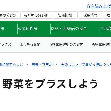
音声読み上
局の分野別
福祉局の分野別
組織情報
採用情報
届
政策
感染症対策
食品・医薬品の安全
生活
ピックス
よくある質問
西多摩保健所のご案内
西多摩保健
養に関すること
栄養・食生活
実践しよう！食事から健康づく
、野菜をプラスしよう