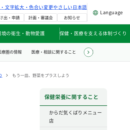
げ・文字拡大・色合い変更
やさしい日本語
Language
け出・申請
計画・審議会
お知らせ
環境の衛生・動物愛護
保健・医療を支える体制づくり
医療圏の情報
医療・相談に関すること
薬事衛生に関すること
り
もう一皿、野菜をプラスしよう
保健栄養に関すること
からだ気くばりメニュー
店