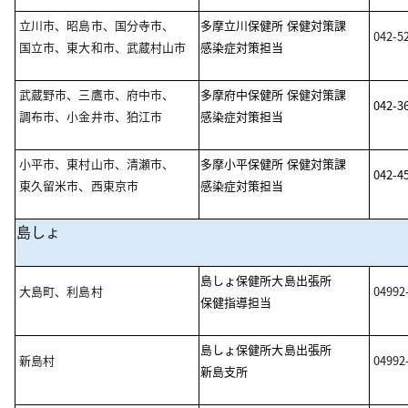
立川市、昭島市、国分寺市、
多摩立川保健所 保健対策課
042-5
国立市、東大和市、武蔵村山市
感染症対策担当
武蔵野市、三鷹市、府中市、
多摩府中保健所 保健対策課
042-3
調布市、小金井市、狛江市
感染症対策担当
小平市、東村山市、清瀬市、
多摩小平保健所 保健対策課
042-4
東久留米市、西東京市
感染症対策担当
島しょ
島しょ保健所大島出張所
大島町、利島村
04992
保健指導担当
島しょ保健所大島出張所
新島村
04992
新島支所