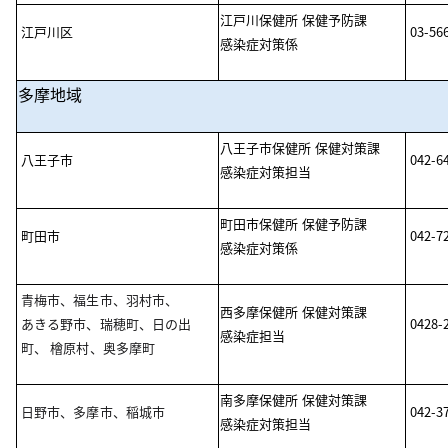
江戸川保健所 保健予防課
江戸川区
03-56
感染症対策係
多摩地域
八王子市保健所 保健対策課
八王子市
042-6
感染症対策担当
町田市保健所 保健予防課
町田市
042-7
感染症対策係
青梅市、福生市、羽村市、
西多摩保健所 保健対策課
あきる野市、瑞穂町、日の出
0428-
感染症担当
町、 檜原村、奥多摩町
南多摩保健所 保健対策課
日野市、多摩市、稲城市
042-3
感染症対策担当