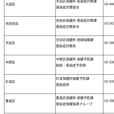
大田区保健所 感染症対策課
大田区
03-44
感染症対策担当
世田谷保健所 感染症対策課
世田谷区
03-54
感染症対策担当
渋谷区保健所 地域保健課
渋谷区
03-34
感染症対策係
中野区保健所 保健予防課
中野区
03-33
結核・感染症予防係
杉並保健所保健予防課
杉並区
03-33
感染症係
豊島区保健所 保健予防課
豊島区
03-39
感染症保健指導グループ