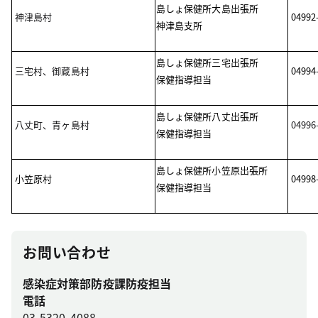
島しょ保健所大島出張所
神津島村
04992
神津島支所
島しょ保健所三宅出張所
三宅村、御蔵島村
04994
保健指導担当
島しょ保健所八丈出張所
八丈町、青ヶ島村
04996
保健指導担当
島しょ保健所小笠原出張所
小笠原村
04998
保健指導担当
お問い合わせ
感染症対策部防疫課防疫担当
電話
03-5320-4088