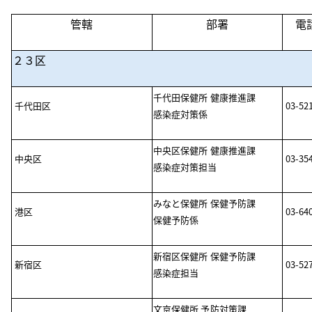
管轄
部署
電
２３区
千代田保健所 健康推進課
千代田区
03-52
感染症対策係
中央区保健所 健康推進課
中央区
03-35
感染症対策担当
みなと保健所 保健予防課
港区
03-64
保健予防係
新宿区保健所 保健予防課
新宿区
03-52
感染症担当
文京保健所 予防対策課