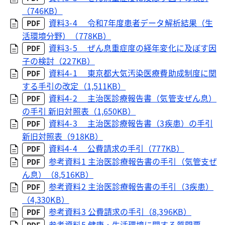
（746KB）
資料3-4 令和7年度患者データ解析結果（生
PDF
活環境分野）（778KB）
資料3-5 ぜん息重症度の経年変化に及ぼす因
PDF
子の検討（227KB）
資料4-1 東京都大気汚染医療費助成制度に関
PDF
する手引の改定（1,511KB）
資料4-2 主治医診療報告書（気管支ぜん息）
PDF
の手引 新旧対照表（1,650KB）
資料4-3 主治医診療報告書（3疾患）の手引
PDF
新旧対照表（918KB）
資料4-4 公費請求の手引（777KB）
PDF
参考資料1 主治医診療報告書の手引（気管支ぜ
PDF
ん息）（8,516KB）
参考資料2 主治医診療報告書の手引（3疾患）
PDF
（4,330KB）
参考資料3 公費請求の手引（8,396KB）
PDF
参考資料5 健康・生活環境に関する質問票