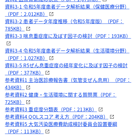
資料3-1 令和5年度患者データ解析結果（保健医療分野）
（PDF：2,012KB）
資料3-2 患者データ年度推移（令和5年度版）（PDF：
785KB）
資料3-3 喘息重症度に及ぼす因子の検討（PDF：193KB）
資料3-4 令和5年度患者データ解析結果（生活環境分野）
（PDF：1,027KB）
資料3-5 R5ぜん息重症度の経年変化に及ぼす因子の検討
（PDF：377KB）
参考資料1 主治医診療報告書（気管支ぜん息用）（PDF：
434KB）
参考資料2 健康・生活環境に関する質問票（PDF：
725KB）
参考資料3 重症度分類表（PDF：213KB）
参考資料4 QOLスコア 考え方（PDF：204KB）
参考資料5 大気汚染医療費助成検討委員会設置要綱
（PDF：113KB）