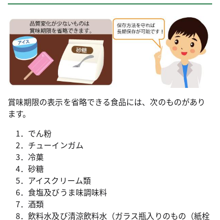
賞味期限の表示を省略できる食品には、次のものがあり
ます。
1．でん粉
2．チューインガム
3．冷菓
4．砂糖
5．アイスクリーム類
6．食塩及びうま味調味料
7．酒類
8．飲料水及び清涼飲料水（ガラス瓶入りのもの（紙栓