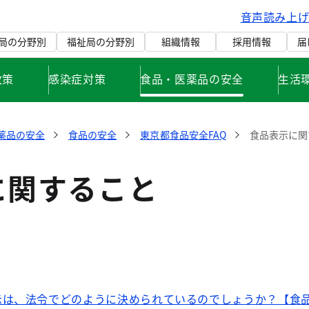
音声読み上
局の分野別
福祉局の分野別
組織情報
採用情報
届
政策
感染症対策
食品・医薬品の安全
生活
薬品の安全
食品の安全
東京都食品安全FAQ
食品表示に関
に関すること
は、法令でどのように決められているのでしょうか？【食品