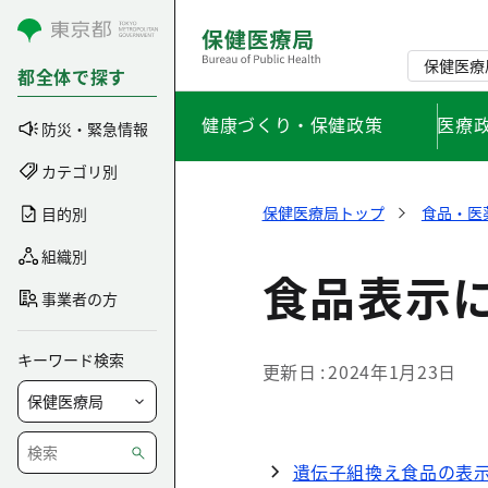
コンテンツにスキップ
保健医療
都全体で探す
健康づくり・保健政策
医療
防災・緊急情報
カテゴリ別
保健医療局トップ
食品・医
目的別
組織別
食品表示
事業者の方
キーワード検索
更新日
2024年1月23日
遺伝子組換え食品の表示