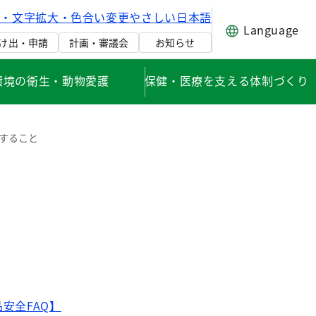
げ・文字拡大・色合い変更
やさしい日本語
Language
け出・申請
計画・審議会
お知らせ
環境の衛生・動物愛護
保健・医療を支える体制づくり
すること
安全FAQ】