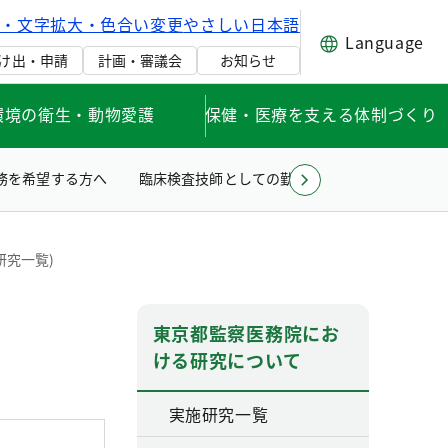
げ・文字拡大・色合い変更
やさしい日本語
Language
け出・申請
計画・審議会
お知らせ
環境の衛生・動物愛護
保健・医療を支える体制づくり
務を希望する方へ
臨床検査技師としての勤務を希望する方へ
研究一覧)
東京都監察医務院にお
ける研究について
実施研究一覧