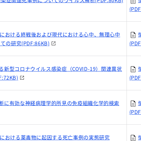
V2感染症関連死事例についてのウイルス解析(PDF:80KB)
(PDF
内における終戦後および現代における心中、無理心中
研究(PDF:86KB)
(PDF
る新型コロナウイルス感染症（COVID-19）関連異状
72KB)
(PDF
断に有効な神経病理学的所見の免疫組織化学的検索
(PDF
内における薬毒物に起因する死亡事例の実態研究