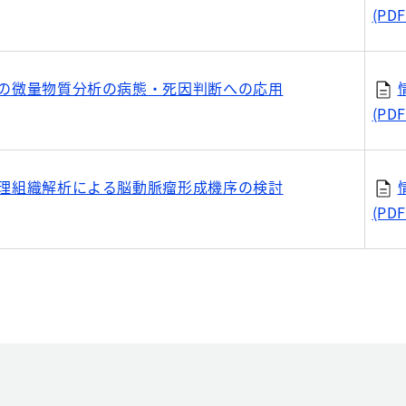
(PDF
の微量物質分析の病態・死因判断への応用
(PDF
理組織解析による脳動脈瘤形成機序の検討
(PDF