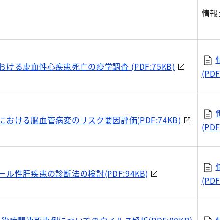
情報
ける虚血性心疾患死亡の疫学調査 (PDF:75KB)
(PDF
おける脳血管病変のリスク要因評価(PDF:74KB)
(PDF
ル性肝疾患の診断法の検討(PDF:94KB)
(PDF