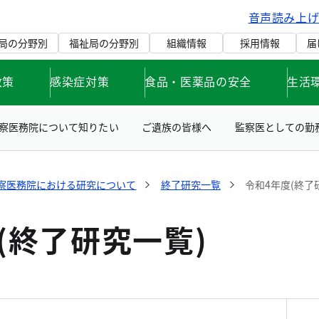
音声読み上
局の分野別
福祉局の分野別
組織情報
採用情報
届
政策
感染症対策
食品・医薬品の安全
生活
察医務院について知りたい
ご遺族の皆様へ
監察医としての勤
察医務院における研究について
終了研究一覧
令和4年度(終了
(終了研究一覧)
）