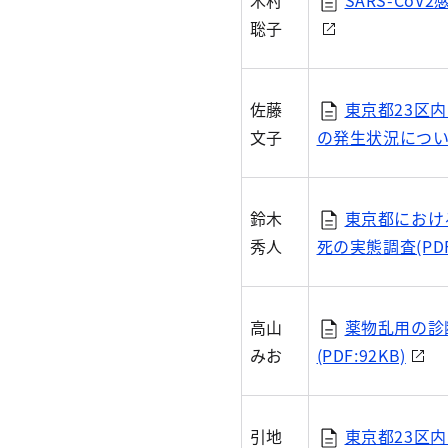
木村
SARS-Co
聡子
佐藤
東京都23区
文子
の発生状況についての
鈴木
東京都におけ
秀人
死の実態調査(PDF:
高山
薬物乱用の診
みお
(PDF:92KB)
引地
東京都23区