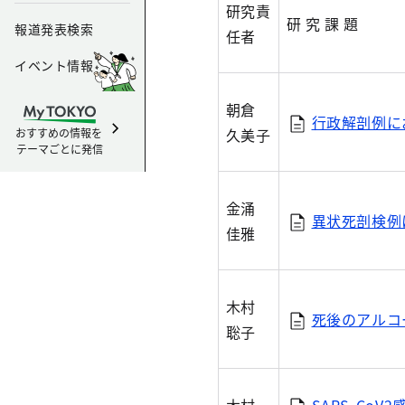
研究責
研 究 課 題
報道発表検索
任者
イベント情報
朝倉
行政解剖例にお
久美子
おすすめの情報を
テーマごとに発信
金涌
異状死剖検例に
佳雅
木村
死後のアルコー
聡子