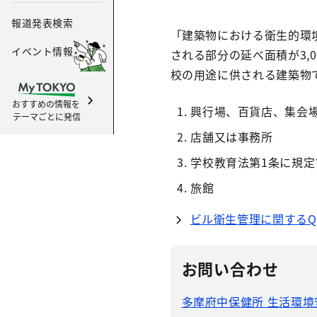
報道発表検索
「建築物における衛生的環
イベント情報
される部分の延べ面積が3,
校の用途に供される建築物で
おすすめの情報を
興行場、百貨店、集会
テーマごとに発信
店舗又は事務所
学校教育法第1条に規
旅館
ビル衛生管理に関するQ
お問い合わせ
多摩府中保健所 生活環境