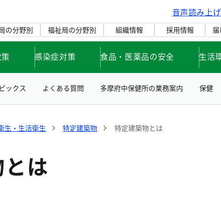
音声読み上
局の分野別
福祉局の分野別
組織情報
採用情報
届
政策
感染症対策
食品・医薬品の安全
生活
ピックス
よくある質問
多摩府中保健所の業務案内
保健
衛生・生活衛生
特定建築物
特定建築物とは
物とは