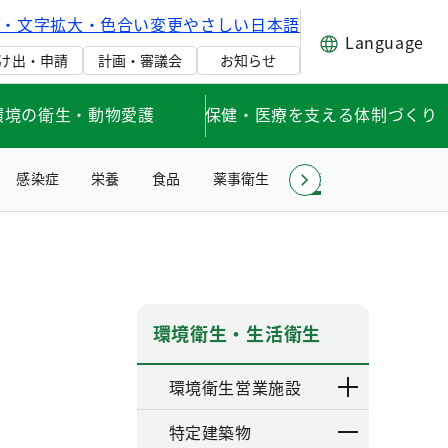
げ・文字拡大・色合い変更
やさしい日本語
Language
け出・申請
計画・審議会
お知らせ
環境の衛生・動物愛護
保健・医療を支える体制づくり
感染症
栄養
食品
薬事衛生
環境衛生・生活衛生
環境衛生・生活衛生
環境衛生営業施設
特定建築物