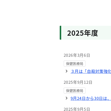
NEW
保健医療局
研修会等のお知らせ
2026年7月22日
2025年度
NEW
保健医療局
調理師研修会のお知
2026年7月14日
2026年3月6日
NEW
保健医療局
保健医療局
8月13日に肝炎ウイ
３月は「自殺対策強
2026年5月28日
2025年9月12日
保健医療局
保健医療局
6月2日にHIV・梅
9月24日から30日
2025年9月5日