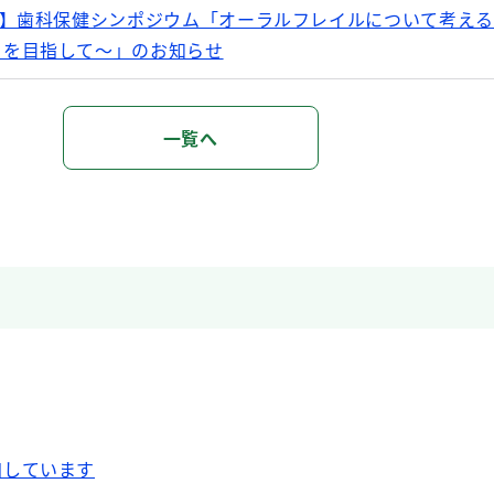
催】歯科保健シンポジウム「オーラルフレイルについて考え
）を目指して～」のお知らせ
一覧へ
全情報」
ー」 ・「歯科コミュニケーション支援カード」を作成しま
集
加しています
】疥癬の講演会（令和6年8月16日）開催のお知らせ