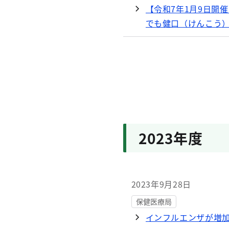
【令和7年1月9日開
でも健口（けんこう
2024年10月7日
保健医療局
情報誌「たべもの安
2024年9月27日
保健医療局
2023年度
「歯みがき支援ポスタ
保健医療局
保健医療福祉データ
2023年9月28日
2024年7月3日
保健医療局
保健医療局
インフルエンザが増
【施設・医療機関向け