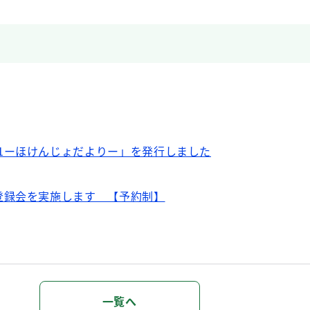
1ーほけんじょだよりー」を発行しました
登録会を実施します 【予約制】
実務講習会AのWeb配信を開始しました
一覧へ