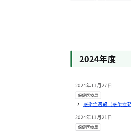
保健医療局
９月は「自殺対策強
2025年9月2日
保健医療局
毎年9月は、食生活改
2024年度
2025年6月20日
保健医療局
「歯科コミュニケー
2024年11月27日
保健医療局
感染症週報（感染症
2024年11月21日
保健医療局