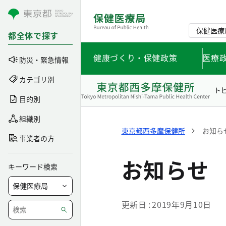
コンテンツにスキップ
保健医療
都全体で探す
健康づくり・保健政策
医療
防災・緊急情報
カテゴリ別
ト
目的別
組織別
東京都西多摩保健所
お知ら
事業者の方
お知らせ
キーワード検索
更新日
2019年9月10日