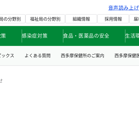
音声読み上
局の分野別
福祉局の分野別
組織情報
採用情報
届
政策
感染症対策
食品・医薬品の安全
生活
ピックス
よくある質問
西多摩保健所のご案内
西多摩保健
せ