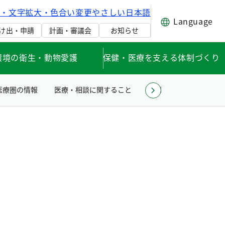
げ・文字拡大・色合い変更
やさしい日本語
Language
け出・申請
計画・審議会
お知らせ
環境の衛生・動物愛護
保健・医療を支える体制づくり
医療圏の情報
医療・相談に関すること
薬事衛生に関すること