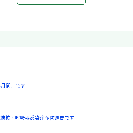
（歯科保健事業）
らせ
ルス検診を実施します【予約制】
化月間」です
毒検査を実施します【予約制】
は、結核・呼吸器感染症予防週間です