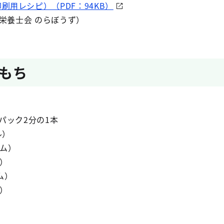
刷用レシピ）（PDF：94KB）
養士会 のらぼうず）
もち
 パック2分の1本
ル）
ラム）
ム）
ム）
ム）