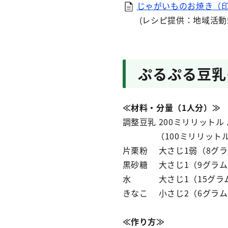
じゃがいものお焼き（印
(レシピ提供：地域活動栄
ぷるぷる豆乳
≪材料・分量（1人分）≫
調整豆乳 200ミリリットル
（100ミリリット
片栗粉 大さじ1弱（8グ
黒砂糖 大さじ1（9グラ
水 大さじ1（15グラ
きなこ 小さじ2（6グラ
≪作り方≫