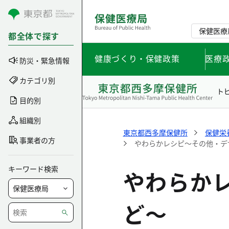
コンテンツにスキップ
保健医療
都全体で探す
健康づくり・保健政策
医療
防災・緊急情報
カテゴリ別
ト
目的別
組織別
東京都西多摩保健所
保健栄
事業者の方
やわらかレシピ～その他・デ
キーワード検索
やわらか
ど～