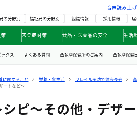
音声読み上
局の分野別
福祉局の分野別
組織情報
採用情報
届
政策
感染症対策
食品・医薬品の安全
生活
ピックス
よくある質問
西多摩保健所のご案内
西多摩保健
養に関すること
栄養・食生活
フレイル予防で健康長寿
ザートなど～
レシピ～その他・デザー