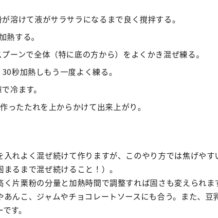
粉が溶けて液がサラサラになるまで良く撹拌する。
分加熱する。
スプーンで全体（特に底の方から）をよくかき混ぜ練る。
ト 30秒加熱しもう一度よく練る。
庫で冷ます。
で作ったたれを上からかけて出来上がり。
入れよく混ぜ続けて作りますが、このやり方では焦げやす
固まるまで混ぜ続けること！）。
く片栗粉の分量と加熱時間で調整すれば固さも変えられま
あんこ、ジャムやチョコレートソースにも合う。また、豆
ーです。