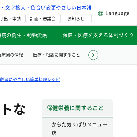
げ・文字拡大・色合い変更
やさしい日本語
Language
け出・申請
計画・審議会
お知らせ
環境の衛生・動物愛護
保健・医療を支える体制づくり
医療圏の情報
医療・相談に関すること
薬事衛生に関すること
高齢者にやさしい簡単料理レシピ
トな
保健栄養に関すること
からだ気くばりメニュー
店