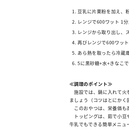
豆乳に片栗粉を加え、
レンジで600ワット 1
レンジから取り出し、
再びレンジで600ワッ
あら熱を取ったら冷蔵
5に黒砂糖+水+きなこ
≪調理のポイント≫
施設では、鍋に入れて火を
ましょう（コツはとにかく
このおやつは、栄養価も高
トッピングは、茹で小豆や
牛乳でもできる簡単メニュ