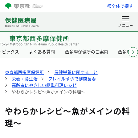
都全体で探す
トピックス
よくある質問
西多摩保健所のご案内
西多摩保
東京都西多摩保健所
保健栄養に関すること
栄養・食生活
フレイル予防で健康長寿
高齢者にやさしい簡単料理レシピ
やわらかレシピ～魚がメインの料理～
やわらかレシピ～魚がメインの料
理～