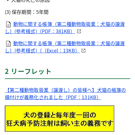
(3) 保存期間：5年間
動物に関する帳簿（第二種動物取扱業：犬猫の譲渡
し）(参考様式)（PDF：381KB）
動物に関する帳簿（第二種動物取扱業：犬猫の譲渡
し）(参考様式)（（Excel：13KB）
2 リーフレット
【第二種動物取扱業（譲渡し）の皆様へ】犬猫の帳簿の
備付けが義務化されました（PDF：131KB）