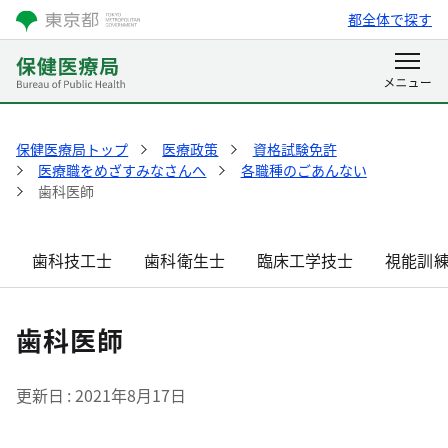
都全体で探す
保健医療局トップ
医療政策
資格試験免許
医療職をめざすみなさんへ
各職種のごあんない
歯科医師
歯科技工士
歯科衛生士
臨床工学技士
視能訓
歯科医師
更新日
2021年8月17日