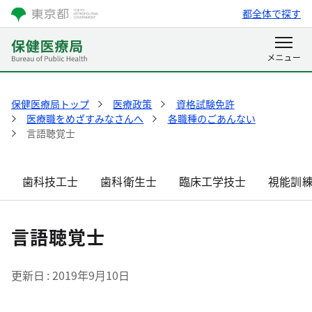
都全体で探す
保健医療局トップ
医療政策
資格試験免許
医療職をめざすみなさんへ
各職種のごあんない
言語聴覚士
歯科技工士
歯科衛生士
臨床工学技士
視能訓
言語聴覚士
更新日
2019年9月10日