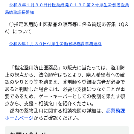
令和８年１月３０日付医薬総発０１３０第２号厚生労働省医薬
局総務課長通知
○指定濫用防止医薬品の販売等に係る質疑応答集（Q＆
A）について
令和８年１月３０日付厚生労働省総務課事務連絡
「指定濫用防止医薬品」の販売に当たっては、濫用防
止の観点から、法令順守はもとより、購入希望者への確
認のやりとり等を踏まえ、薬剤師や登録販売者が必要で
あると判断した場合には、必要な支援につなぐことが重
要であるため、ゲートキーパーとしての役割を果たす観
点から、支援・相談窓口を紹介ください。
都内の薬物乱用に関する相談機関の詳細は、
都薬務課
ホームページ
からご確認ください。