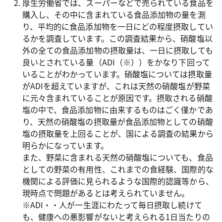
厚生労働省では、スーパーなどで売られている食品を
購入し、その中に含まれている食品添加物の量を測
り、平均的に食品添加物を一日にどの程度摂取してい
るかを調査しています。この調査結果から、硝酸塩以
外の全ての食品添加物の摂取量は、一日に摂取しても
良いとされている量（ADI（※））をかなり下回って
いることがわかっています。硝酸塩については摂取量
がADIを超えていますが、これは天然の硝酸塩が野菜
に元々含まれていることが原因です。摂取される硝酸
塩の中で、食品添加物に由来するものはごく僅かであ
り、天然の硝酸塩の摂取量が食品添加物としての硝酸
塩の摂取量を上回ることが、国による調査の結果から
明らかになっています。
また、野菜に含まれる天然の硝酸塩についても、食品
としての野菜の有用性、これまでの食経験、国際的な
機関による評価に見られるような国際的認識等から、
現時点で問題があるとは考えられていません。
※ADI・・人が一生涯にわたって毎日摂取し続けて
も、健康への悪影響がないと考えられる1日当たりの