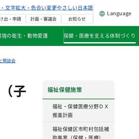
げ・文字拡大・色合い変更
やさしい日本語
Language
け出・申請
計画・審議会
お知らせ
環境の衛生・動物愛護
保健・医療を支える体制づくり
た懇談会
（子
福祉保健施策
福祉・保健医療分野ＤＸ
推進計画
福祉保健区市町村包括補
助事業（保健・医療）