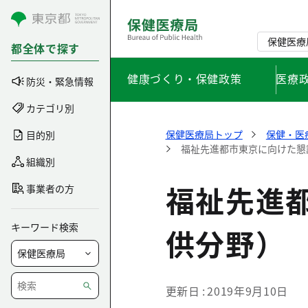
コンテンツにスキップ
保健医療
都全体で探す
健康づくり・保健政策
医療
防災・緊急情報
カテゴリ別
保健医療局トップ
保健・医
目的別
福祉先進都市東京に向けた懇
組織別
福祉先進
事業者の方
キーワード検索
供分野）
更新日
2019年9月10日