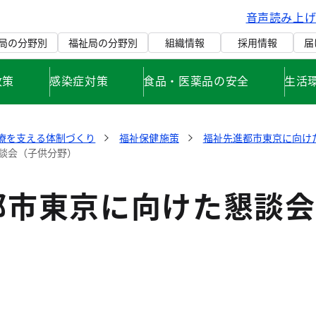
音声読み上
局の分野別
福祉局の分野別
組織情報
採用情報
届
政策
感染症対策
食品・医薬品の安全
生活
療を支える体制づくり
福祉保健施策
福祉先進都市東京に向け
談会（子供分野）
都市東京に向けた懇談会