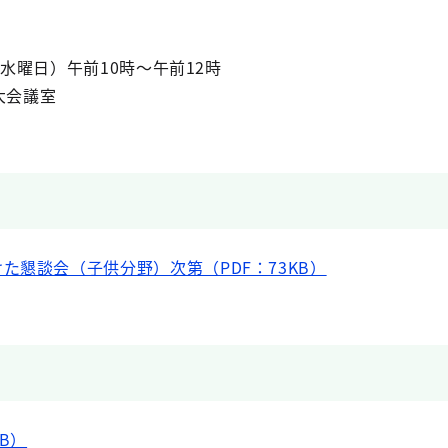
（水曜日）午前10時～午前12時
大会議室
た懇談会（子供分野）次第（PDF：73KB）
B）