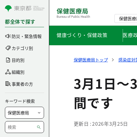
コンテンツにスキップ
保健医療
都全体で探す
健康づくり・保健政策
医療
防災・緊急情報
カテゴリ別
保健医療局トップ
感染症対
目的別
組織別
3月1日～
事業者の方
間です
キーワード検索
更新日
2026年3月25日