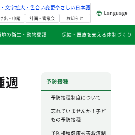
げ・文字拡大・色合い変更
やさしい日本語
Language
け出・申請
計画・審議会
お知らせ
環境の衛生・動物愛護
保健・医療を支える体制づくり
種週
予防接種
予防接種制度について
忘れていませんか！子ど
もの予防接種
予防接種健康被害救済制