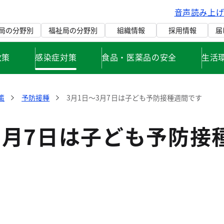
音声読み上
局の分野別
福祉局の分野別
組織情報
採用情報
届
政策
感染症対策
食品・医薬品の安全
生活
策
予防接種
3月1日～3月7日は子ども予防接種週間です
3月7日は子ども予防接