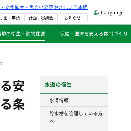
げ・文字拡大・色合い変更
やさしい日本語
Language
け出・申請
計画・審議会
お知らせ
環境の衛生・動物愛護
保健・医療を支える体制づくり
て
る安
水道の衛生
る条
水道情報
貯水槽を管理している方
へ