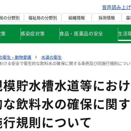
音声読み上
局の分野別
福祉局の分野別
組織情報
採用情報
届
政策
感染症対策
食品・医薬品の安全
生活
の衛生・動物愛護
水道の衛生
おける安全で衛生的な飲料水の確保に関する条例及び同施行規則につい
規模貯水槽水道等におけ
的な飲料水の確保に関す
施行規則について