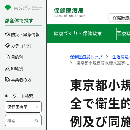
コンテンツにスキップ
保健医療
都全体で探す
健康づくり・保健政策
医療
防災・緊急情報
カテゴリ別
保健医療局トップ
生活環境
目的別
東京都小規模貯水槽水道等に
組織別
東京都小
事業者の方
キーワード検索
全で衛生
例及び同