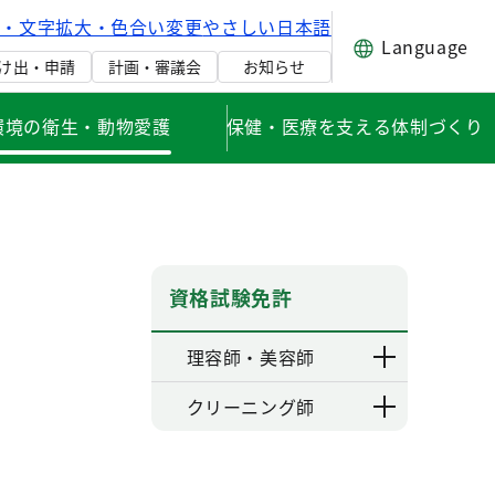
げ・文字拡大・色合い変更
やさしい日本語
Language
け出・申請
計画・審議会
お知らせ
環境の衛生・動物愛護
保健・医療を支える体制づくり
資格試験免許
理容師・美容師
クリーニング師