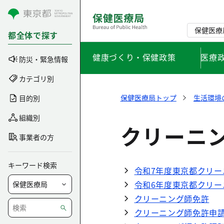
コンテンツにスキップ
保健医療
都全体で探す
健康づくり・保健政策
医療
防災・緊急情報
カテゴリ別
保健医療局トップ
生活環境
目的別
組織別
クリーニ
事業者の方
キーワード検索
令和7年度東京都クリ
令和6年度東京都クリー
クリーニング師免許
クリーニング師免許申