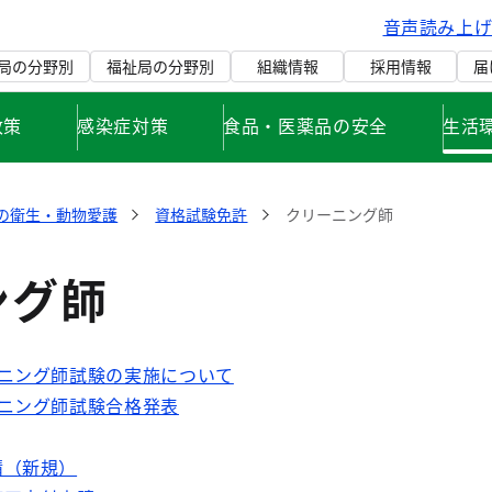
音声読み上
局の分野別
福祉局の分野別
組織情報
採用情報
届
政策
感染症対策
食品・医薬品の安全
生活
の衛生・動物愛護
資格試験免許
クリーニング師
ング師
ーニング師試験の実施について
ニング師試験合格発表
請（新規）