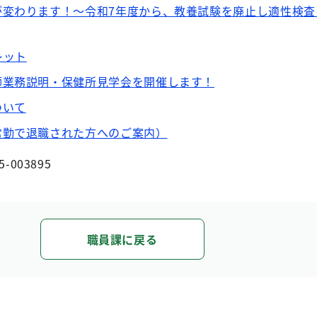
が変わります！～令和7年度から、教養試験を廃止し適性検査
レット
師業務説明・保健所見学会を開催します！
ついて
常勤で退職された方へのご案内）
5-003895
職員課に戻る