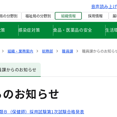
音声読み上
局の分野別
福祉局の分野別
組織情報
採用情報
届
政策
感染症対策
食品・医薬品の安全
生活
組織・業務案内
総務部
職員課
職員課からのお知ら
員課からのお知らせ
らのお知らせ
類Ｂ（保健師）採用試験第1次試験合格発表