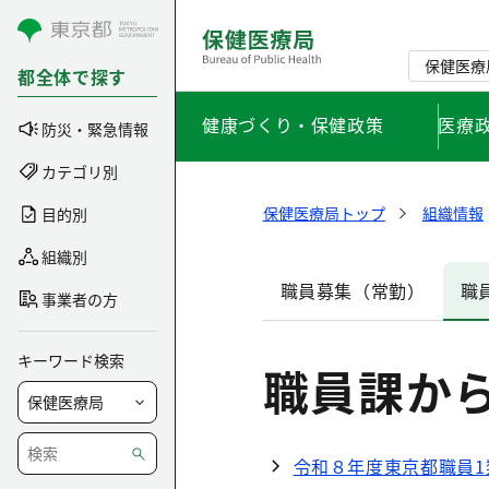
コンテンツにスキップ
保健医療
都全体で探す
健康づくり・保健政策
医療
防災・緊急情報
カテゴリ別
保健医療局トップ
組織情報
目的別
組織別
職員募集（常勤）
職
事業者の方
キーワード検索
職員課か
令和８年度東京都職員1