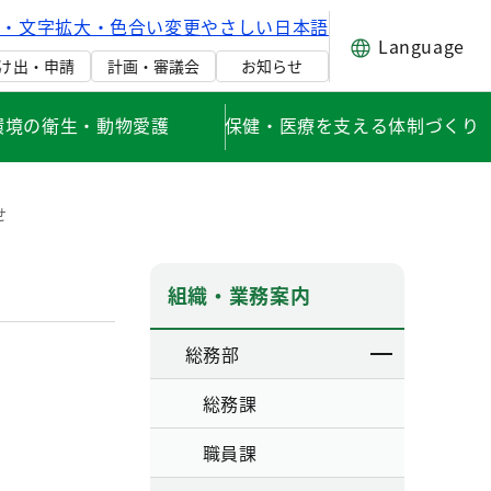
げ・文字拡大・色合い変更
やさしい日本語
Language
け出・申請
計画・審議会
お知らせ
環境の衛生・動物愛護
保健・医療を支える体制づくり
せ
組織・業務案内
総務部
総務課
職員課