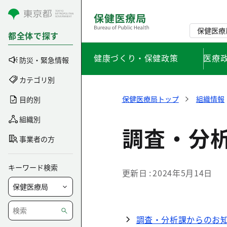
コンテンツにスキップ
保健医療
都全体で探す
健康づくり・保健政策
医療
防災・緊急情報
カテゴリ別
保健医療局トップ
組織情報
目的別
組織別
調査・分
事業者の方
キーワード検索
更新日
2024年5月14日
調査・分析課からのお