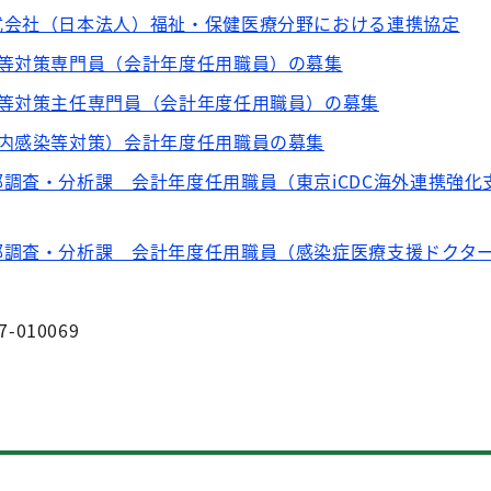
式会社（日本法人）福祉・保健医療分野における連携協定
染等対策専門員（会計年度任用職員）の募集
染等対策主任専門員（会計年度任用職員）の募集
設内感染等対策）会計年度任用職員の募集
調査・分析課 会計年度任用職員（東京iCDC海外連携強化
部調査・分析課 会計年度任用職員（感染症医療支援ドクタ
7-010069