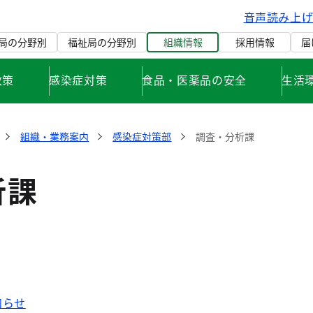
音声読み上
局の分野別
福祉局の分野別
組織情報
採用情報
届
政策
感染症対策
食品・医薬品の安全
生活
組織・業務案内
感染症対策部
調査・分析課
析課
知らせ