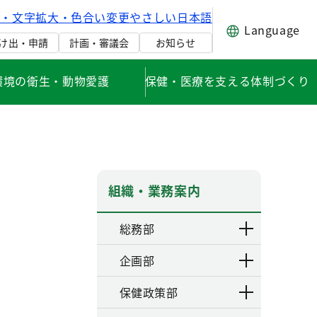
げ・文字拡大・色合い変更
やさしい日本語
Language
け出・申請
計画・審議会
お知らせ
環境の衛生・動物愛護
保健・医療を支える体制づくり
組織・業務案内
総務部
企画部
保健政策部