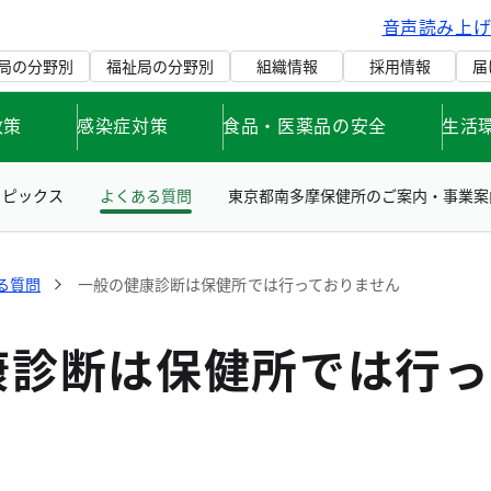
音声読み上
局の分野別
福祉局の分野別
組織情報
採用情報
届
政策
感染症対策
食品・医薬品の安全
生活
トピックス
よくある質問
東京都南多摩保健所のご案内・事業案
る質問
一般の健康診断は保健所では行っておりません
康診断は保健所では行っ