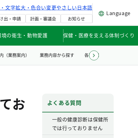
げ・文字拡大・色合い変更
やさしい日本語
Language
け出・申請
計画・審議会
お知らせ
環境の衛生・動物愛護
保健・医療を支える体制づくり
内（業務案内）
業務内容から探す
各種申請手続き・届出様式
てお
よくある質問
一般の健康診断は保健所
では行っておりません