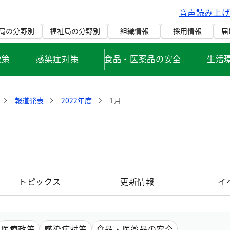
音声読み上
局の分野別
福祉局の分野別
組織情報
採用情報
届
政策
感染症対策
食品・医薬品の安全
生活
報道発表
2022年度
1月
トピックス
更新情報
イ
医療政策
感染症対策
食品・医薬品の安全