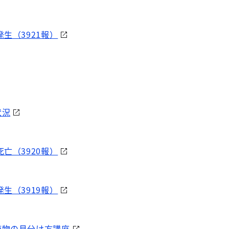
生（3921報）
状況
亡（3920報）
生（3919報）
植物の見分け方講座