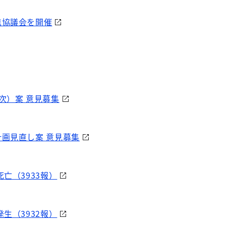
進協議会を開催
次）案 意見募集
画見直し案 意見募集
亡（3933報）
生（3932報）