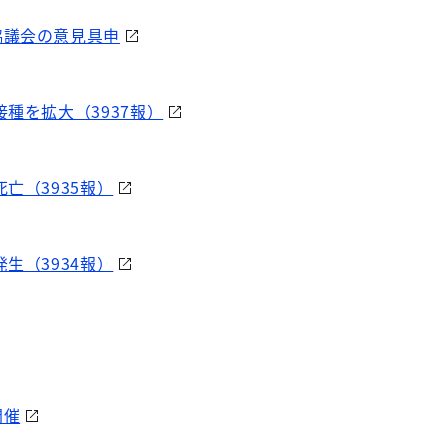
協議会の意見具申
種を拡大（3937報）
亡（3935報）
生（3934報）
開催