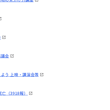
会
協議会
よう 上映・講演会等
亡（3918報）