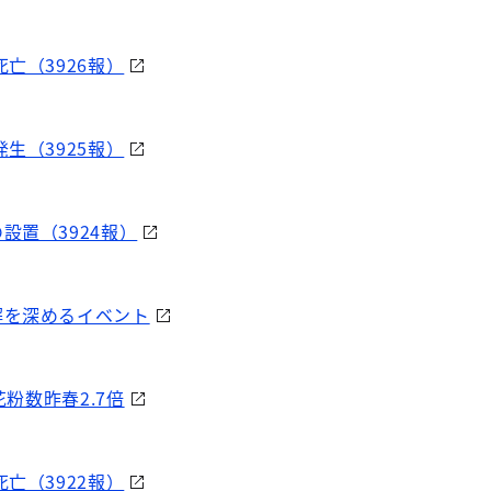
亡（3926報）
生（3925報）
設置（3924報）
解を深めるイベント
花粉数昨春2.7倍
亡（3922報）