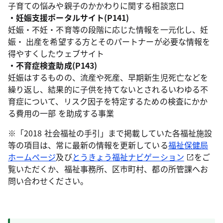
子育ての悩みや親子のかかわりに関する相談窓口
・妊娠支援ポータルサイト(P141)
妊娠・不妊・不育等の段階に応じた情報を一元化し、妊
娠・ 出産を希望する方とそのパートナーが必要な情報を
得やすくしたウェブサイト
・不育症検査助成(P143)
妊娠はするものの、流産や死産、早期新生児死亡などを
繰り返し、結果的に子供を持てないとされるいわゆる不
育症について、リスク因子を特定するための検査にかか
る費用の一部 を助成する事業
※「2018 社会福祉の手引」まで掲載していた各福祉施設
等の項目は、常に最新の情報を更新している
福祉保健局
ホームページ
及び
とうきょう福祉ナビゲーション
をご
覧いただくか、福祉事務所、区市町村、都の所管課へお
問い合わせください。