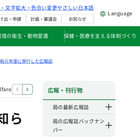
げ・文字拡大・色合い変更
やさしい日本語
Language
け出・申請
計画・審議会
お知らせ
環境の衛生・動物愛護
保健・医療を支える体制づくり
令和元年度に発行した広報誌
lfare and Public Health in Tokyo
2019 Social Welfa
広報・刊行物
局の最新広報誌
知ら
局の広報誌バックナン
バー