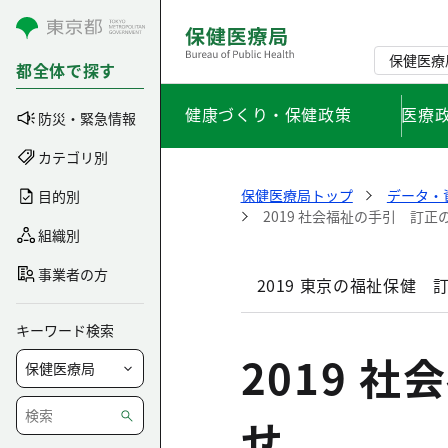
コンテンツにスキップ
保健医療
都全体で探す
健康づくり・保健政策
医療
防災・緊急情報
カテゴリ別
保健医療局トップ
データ・
目的別
2019 社会福祉の手引 訂正
組織別
事業者の方
2019 東京の福祉保健 
キーワード検索
2019 
せ