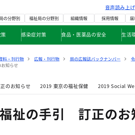
音声読み上
局の分野別
福祉局の分野別
組織情報
採用情報
届
政策
感染症対策
食品・医薬品の安全
生活
資料・刊行物
広報・刊行物
局の広報誌バックナンバー
のお知らせ
訂正のお知らせ
2019 東京の福祉保健
2019 Social We
社会福祉の手引 訂正のお