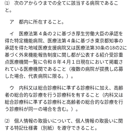
⑴ 次のアからウまでの全てに該当する病院であるこ
と。
ア 都内に所在すること。
イ 医療法第４条の２に基づき厚生労働大臣の承認を
得た特定機能病院、医療法第４条に基づき東京都知事の
承認を得た地域医療支援病院又は医療法第30条の18の2に
基づく外来機能報告制度に関し都が公表する紹介受診重
点医療機関一覧に令和８年４月１日現在において掲載さ
れている医療機関であること（複数の病院が提携し応募
した場合、代表病院に限る。）。
ウ 内科又は総合診療科に準ずる診療科に加え、高齢
者の総合的な診療を行う診療科を有すること（内科又は
総合診療科に準ずる診療科と高齢者の総合的な診療を行
う診療科が同一の場合を含む。）。
⑵ 個人情報の取扱いについて、個人情報の取扱いに関
する特記仕様書（別紙）を遵守できること。