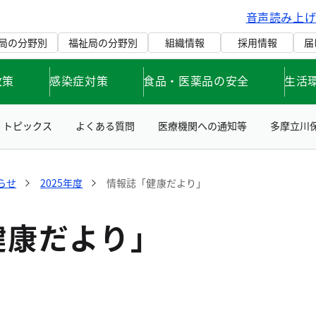
音声読み上
局の分野別
福祉局の分野別
組織情報
採用情報
届
政策
感染症対策
食品・医薬品の安全
生活
トピックス
よくある質問
医療機関への通知等
多摩立川
らせ
2025年度
情報誌「健康だより」
健康だより」