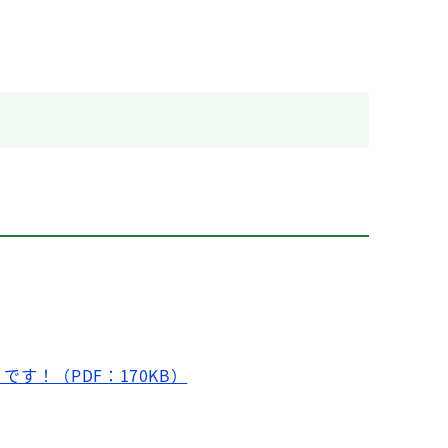
す！（PDF：170KB）