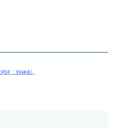
F：396KB）