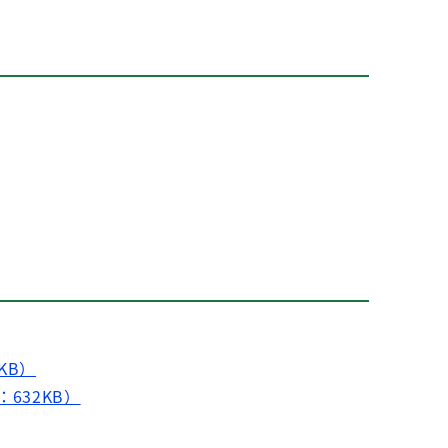
KB）
632KB）