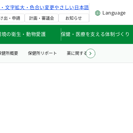
げ・文字拡大・色合い変更
やさしい日本語
Language
け出・申請
計画・審議会
お知らせ
環境の衛生・動物愛護
保健・医療を支える体制づくり
保健所概要
保健所リポート
薬に関すること
住まい・水・