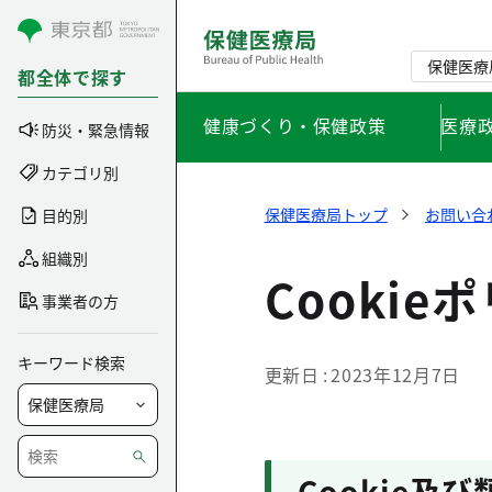
コンテンツにスキップ
保健医療
都全体で探す
健康づくり・保健政策
医療
防災・緊急情報
カテゴリ別
保健医療局トップ
お問い合
目的別
組織別
Cookie
事業者の方
キーワード検索
更新日
2023年12月7日
Cookie及