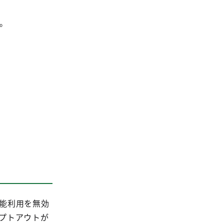
い。
機能利用を無効
オプトアウトが