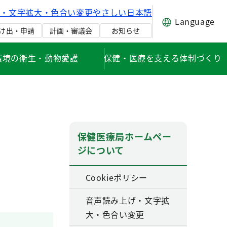
げ・文字拡大・色合い変更
やさしい日本語
Language
け出・申請
計画・審議会
お知らせ
環境の衛生・動物愛護
保健・医療を支える体制づくり
保健医療局ホームペー
ジについて
Cookieポリシー
音声読み上げ・文字拡
大・色合い変更