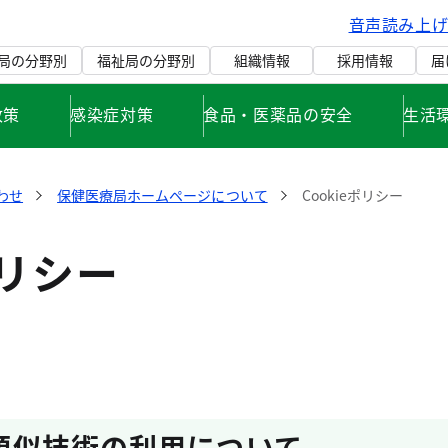
音声読み上
局の分野別
福祉局の分野別
組織情報
採用情報
届
政策
感染症対策
食品・医薬品の安全
生活
わせ
保健医療局ホームページについて
Cookieポリシー
ポリシー
び類似技術の利用について