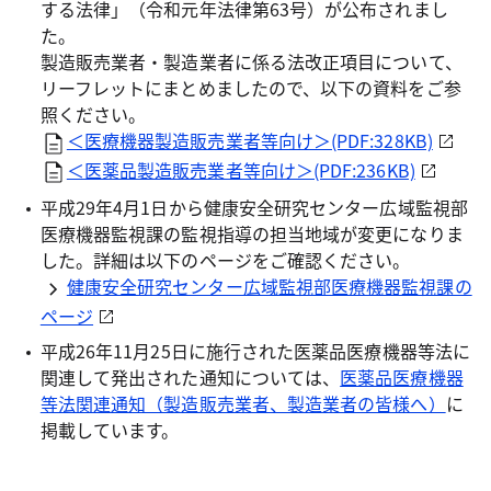
する法律」（令和元年法律第63号）が公布されまし
た。
製造販売業者・製造業者に係る法改正項目について、
リーフレットにまとめましたので、以下の資料をご参
照ください。
＜医療機器製造販売業者等向け＞(PDF:328KB)
＜医薬品製造販売業者等向け＞(PDF:236KB)
平成29年4月1日から健康安全研究センター広域監視部
医療機器監視課の監視指導の担当地域が変更になりま
した。詳細は以下のページをご確認ください。
健康安全研究センター広域監視部医療機器監視課の
ページ
平成26年11月25日に施行された医薬品医療機器等法に
関連して発出された通知については、
医薬品医療機器
等法関連通知（製造販売業者、製造業者の皆様へ）
に
掲載しています。