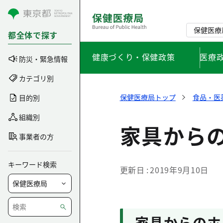
コンテンツにスキップ
保健医療
都全体で探す
健康づくり・保健政策
医療
防災・緊急情報
カテゴリ別
保健医療局トップ
食品・医
目的別
組織別
家具から
事業者の方
キーワード検索
更新日
2019年9月10日
家具からのホ