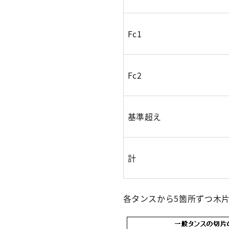
Fc1
Fc2
基準超え
計
各タンスから5箇所ずつ木