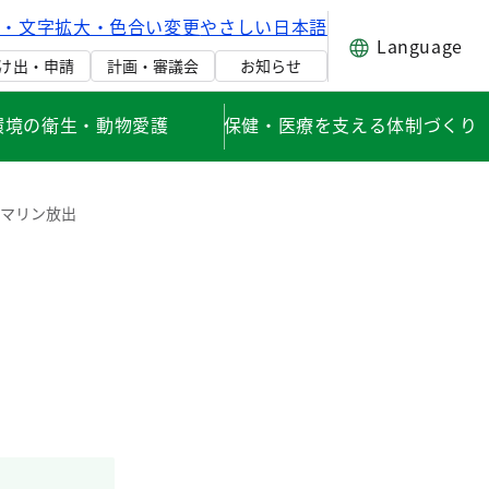
げ・文字拡大・色合い変更
やさしい日本語
Language
け出・申請
計画・審議会
お知らせ
環境の衛生・動物愛護
保健・医療を支える体制づくり
ルマリン放出