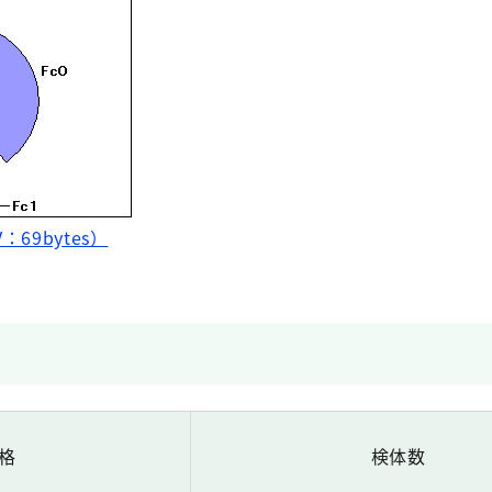
V：69bytes）
規格
検体数