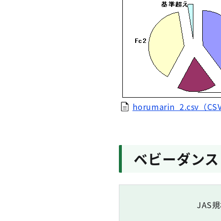
horumarin_2.csv（CS
ベビーダンス
JAS