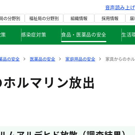
音声読み上
局の分野別
福祉局の分野別
組織情報
採用情報
届
政策
感染症対策
食品・医薬品の安全
生活
薬品の安全
医薬品の安全
家庭用品の安全
家具からのホ
のホルマリン放出
ルムアルデヒド放散（調査結果）