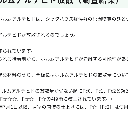
ホルムアルデヒドは、シックハウス症候群の原因物質のひと
アルデヒドが放散されるのでしょう。
作られています。
られる接着剤から、ホルムアルデヒドが遊離する可能性があ
建築材料のうち、合板にはホルムアルデヒドの放散量について
。
ホルムアルデヒドの放散量が少ない順にFc0、Fc1、Fc2と
F☆☆☆、F☆☆、F☆の4段階に改正されています。）
年7月1日以降、居室の内装の仕上げには、F☆（Fc2）は使