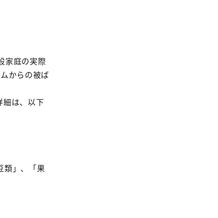
一般家庭の実際
ウムからの被ば
詳細は、以下
豆類」、「果