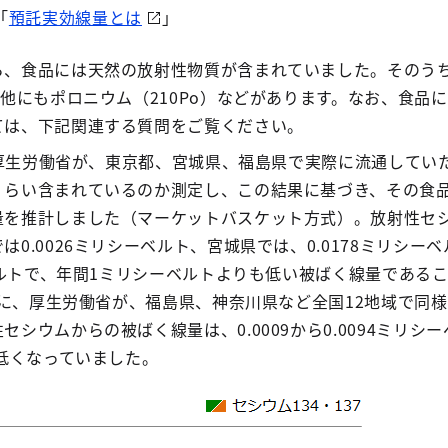
「
預託実効線量とは
」
ら、食品には天然の放射性物質が含まれていました。そのう
、他にもポロニウム（210Po）などがあります。なお、食品
ては、下記関連する質問をご覧ください。
に、厚生労働省が、東京都、宮城県、福島県で実際に流通してい
くらい含まれているのか測定し、この結果に基づき、その食品
量を推計しました（マーケットバスケット方式）。放射性セ
0.0026ミリシーベルト、宮城県では、0.0178ミリシー
ーベルトで、年間1ミリシーベルトよりも低い被ばく線量である
3月に、厚生労働省が、福島県、神奈川県など全国12地域で同
シウムからの被ばく線量は、0.0009から0.0094ミリシ
も低くなっていました。