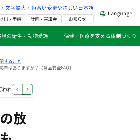
げ・文字拡大・色合い変更
やさしい日本語
Language
け出・申請
計画・審議会
お知らせ
環境の衛生・動物愛護
保健・医療を支える体制づくり
関すること
影響はありますか？【食品安全FAQ】
われているのですか？【食品安全FAQ】
食品中の放射
の放
も、