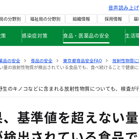
音声読み上
局の分野別
福祉局の分野別
組織情報
採用情報
届
政策
感染症対策
食品・医薬品の安全
生活
薬品の安全
食品の安全
東京都食品安全FAQ
放射性物質に
い量の放射性物質が検出されている食品でも、食べ続けることで健康に
野生のキノコなどに含まれる放射性物質についても、検査が行
果、基準値を超えない量
が検出されている食品で