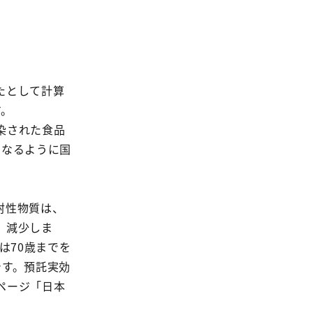
たとして計算
す。
染された食品
になるように国
射性物質は、
、減少しま
は70歳までを
です。預託実効
ページ「日本