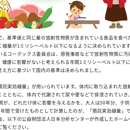
で、基準値と同じ量の放射性物質が含まれている食品を食べ
く線量が1ミリシーベルト以下になるように決められていま
いるコーデックス委員会は、原発事故などで放射性物質に汚
、健康に影響がないと考えられる年間1ミリシーベルト以下
考え方に基づいて国内の基準は決められました。
預託実効線量」が用いられています。体内に取り込まれた放
くとともに、体内で代謝されて尿や便などで排泄されていき
質が、どれだけ体に影響を与えるかを、大人は50年分、子供
1年間で受けたものとして計算したのが、「預託実効線量」
は、以下の公益財団法人日本分析センターが作成したホーム
ご覧ください。