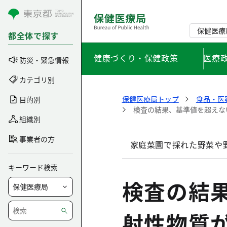
コンテンツにスキップ
保健医療
都全体で探す
健康づくり・保健政策
医療
防災・緊急情報
カテゴリ別
保健医療局トップ
食品・医
目的別
検査の結果、基準値を超えな
組織別
事業者の方
家庭菜園で採れた野菜や
キーワード検索
検査の結
射性物質