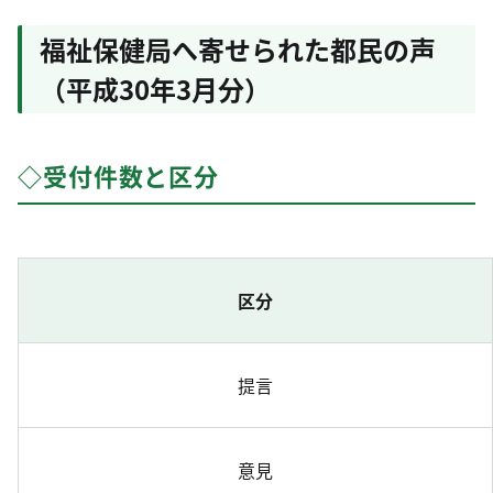
福祉保健局へ寄せられた都民の声
（平成30年3月分）
◇受付件数と区分
区分
提言
意見