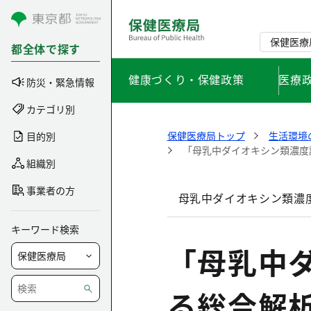
コンテンツにスキップ
保健医療
都全体で探す
健康づくり・保健政策
医療
防災・緊急情報
カテゴリ別
保健医療局トップ
生活環境
目的別
「母乳中ダイオキシン類濃度
組織別
事業者の方
母乳中ダイオキシン類濃
キーワード検索
「母乳中
る総合解