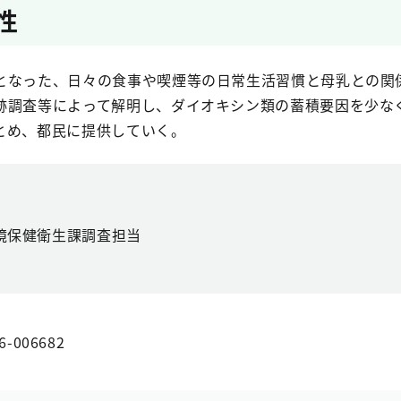
性
なった、日々の食事や喫煙等の日常生活習慣と母乳との関
跡調査等によって解明し、ダイオキシン類の蓄積要因を少な
とめ、都民に提供していく。
境保健衛生課調査担当
6-006682