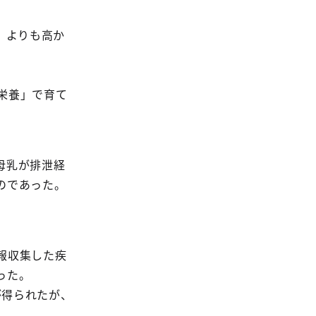
脂肪）よりも高か
乳栄養」で育て
母乳が排泄経
のであった。
情報収集した疾
った。
が得られたが、