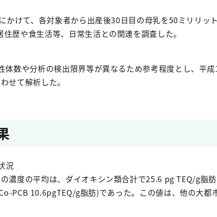
度にかけて、各対象者から出産後30日目の母乳を50ミリリッ
居住歴や食生活等、日常生活との関連を調査した。
性体数や分析の検出限界等が異なるため参考程度とし、平成1
あわせて解析した。
果
状況
度の平均は、ダイオキシン類合計で25.6 pg TEQ/g脂肪(
g脂肪、Co-PCB 10.6pgTEQ/g脂肪)であった。この値は、他の