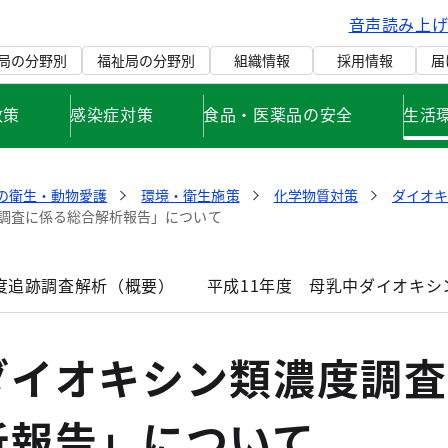
音声読み上
局の分野別
福祉局の分野別
組織情報
採用情報
届
政策
感染症対策
食品・医薬品の安全
生活
の衛生・動物愛護
環境・衛生施策
化学物質対策
ダイオ
調査に係る総合解析報告」について
度追跡調査解析（概要）
平成11年度 母乳中ダイオキシ
ダイオキシン類濃度調査
析報告」について