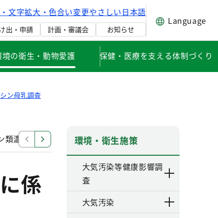
げ・文字拡大・色合い変更
やさしい日本語
Language
け出・申請
計画・審議会
お知らせ
環境の衛生・動物愛護
保健・医療を支える体制づくり
キシン母乳調査
ン類濃度調査結果
平成12年度 母乳中ダイオキシン類濃
環境・衛生施策
大気汚染等健康影響調
に係
査
大気汚染