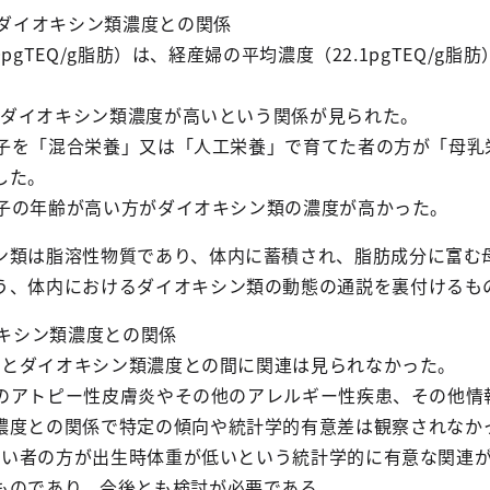
中ダイオキシン類濃度との関係
.0pgTEQ/g脂肪）は、経産婦の平均濃度（22.1pgTEQ/g
ど、ダイオキシン類濃度が高いという関係が見られた。
第1子を「混合栄養」又は「人工栄養」で育てた者の方が「母
した。
第1子の年齢が高い方がダイオキシン類の濃度が高かった。
ン類は脂溶性物質であり、体内に蓄積され、脂肪成分に富む
う、体内におけるダイオキシン類の動態の通説を裏付けるも
オキシン類濃度との関係
状況とダイオキシン類濃度との間に関連は見られなかった。
1子のアトピー性皮膚炎やその他のアレルギー性疾患、その他
濃度との関係で特定の傾向や統計学的有意差は観察されなか
が高い者の方が出生時体重が低いという統計学的に有意な関連
ものであり、今後とも検討が必要である。