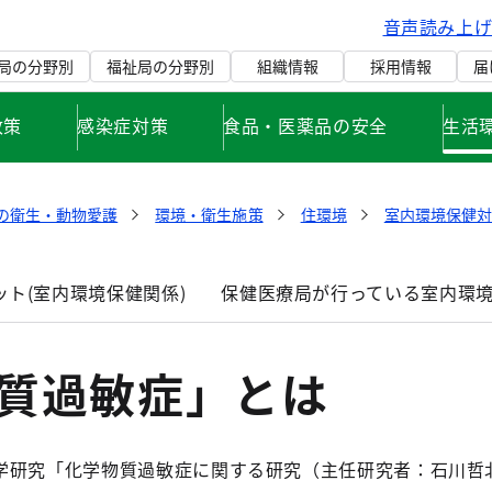
音声読み上
局の分野別
福祉局の分野別
組織情報
採用情報
届
政策
感染症対策
食品・医薬品の安全
生活
の衛生・動物愛護
環境・衛生施策
住環境
室内環境保健対
ト(室内環境保健関係)
保健医療局が行っている室内環
物質過敏症」とは
研究「化学物質過敏症に関する研究（主任研究者：石川哲