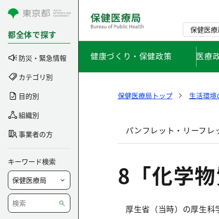
コンテンツにスキップ
保健医療
都全体で探す
健康づくり・保健政策
医療
防災・緊急情報
カテゴリ別
保健医療局トップ
生活環境
目的別
組織別
パンフレット・リーフレッ
事業者の方
キーワード検索
8「化学
厚生省（当時）の厚生科学