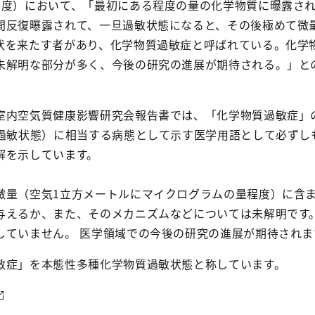
年度）において、「最初にある程度の量の化学物質に曝露さ
間反復曝露されて、一旦過敏状態になると、その後極めて微
状を来たす者があり、化学物質過敏症と呼ばれている。化学
未解明な部分が多く、今後の研究の進展が期待される。」と
内空気質健康影響研究会報告書では、「化学物質過敏症」
質過敏状態）に相当する病態として示す医学用語として必ずし
解を示しています。
量（空気1立方メートルにマイクログラムの量程度）に含
与えるか、また、そのメカニズムなどについては未解明です
していません。 医学領域での今後の研究の進展が期待されま
敏症」を本態性多種化学物質過敏状態と称しています。