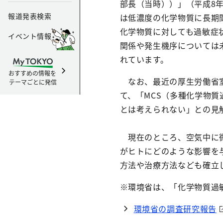
部長（当時））」（平成8
報道発表検索
は低濃度の化学物質に長期
化学物質に対しても過敏症
イベント情報
関係や発生機序については
れています。
おすすめの情報を
なお、最近の厚生労働省室
テーマごとに発信
て、「MCS（多種化学物
とは考えられない」との見
現在のところ、空気中に微
がヒトにどのような影響を
方法や治療方法なども確立
※環境省は、「化学物質過
環境省の調査研究報告