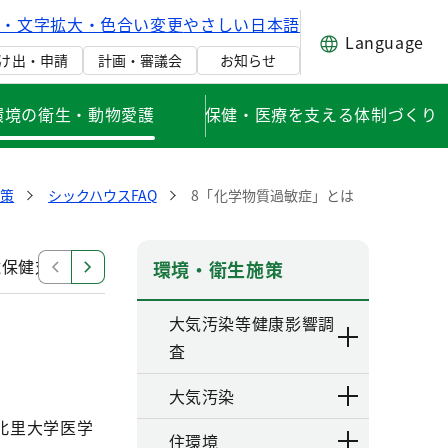
げ・文字拡大・色合い変更
やさしい日本語
Language
け出・申請
計画・審議会
お知らせ
環境の衛生・動物愛護
保健・医療を支える体制づくり
策
シックハウスFAQ
8「化学物質過敏症」とは
境保健対策について
健康・快適居住環境の指針
シック
環境・衛生施策
大気汚染等健康影響調
査
大気汚染
北里大学医学
住環境