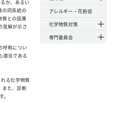
れるか、あるい
量の同系統の
アレルギー・花粉症
物質との因果
化学物質対策
の見解が示さ
専門委員会
の呼称につい
も適当である
まれる化学物質
。また、診断
す。