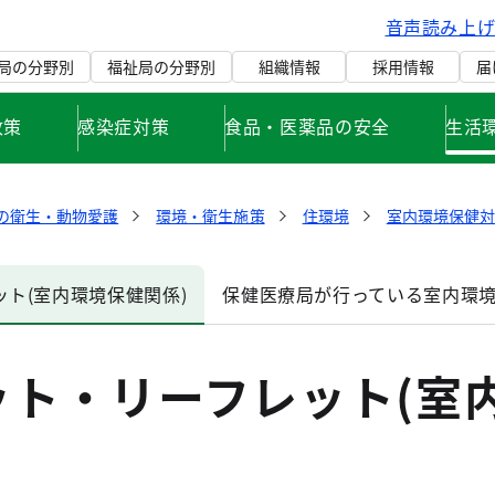
音声読み上
局の分野別
福祉局の分野別
組織情報
採用情報
届
政策
感染症対策
食品・医薬品の安全
生活
の衛生・動物愛護
環境・衛生施策
住環境
室内環境保健対
ト(室内環境保健関係)
保健医療局が行っている室内環
ット・リーフレット(室