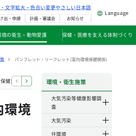
げ・文字拡大・色合い変更
やさしい日本語
Language
け出・申請
計画・審議会
お知らせ
環境の衛生・動物愛護
保健・医療を支える体制づくり
策
パンフレット・リーフレット(室内環境保健関係)
境保健対策について
健康・快適居住環境の指針
シック
環境・衛生施策
大気汚染等健康影響調
内環境
査
大気汚染
住環境