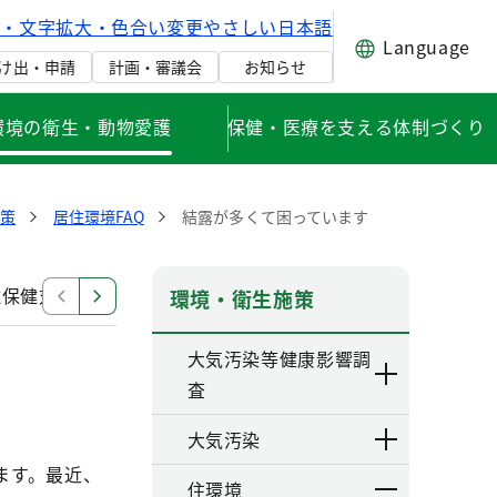
げ・文字拡大・色合い変更
やさしい日本語
Language
け出・申請
計画・審議会
お知らせ
環境の衛生・動物愛護
保健・医療を支える体制づくり
策
居住環境FAQ
結露が多くて困っています
境保健対策について
健康・快適居住環境の指針
シック
環境・衛生施策
大気汚染等健康影響調
査
大気汚染
ます。最近、
住環境