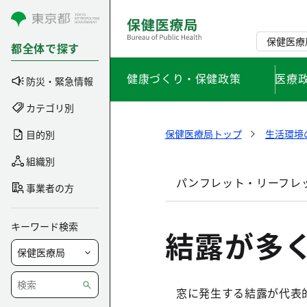
コンテンツにスキップ
保健医療
都全体で探す
健康づくり・保健政策
医療
防災・緊急情報
カテゴリ別
保健医療局トップ
生活環境
目的別
組織別
パンフレット・リーフレッ
事業者の方
キーワード検索
結露が多
窓に発生する結露が代表的