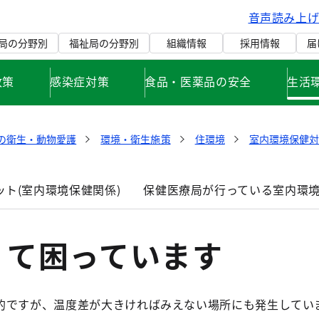
音声読み上
局の分野別
福祉局の分野別
組織情報
採用情報
届
政策
感染症対策
食品・医薬品の安全
生活
の衛生・動物愛護
環境・衛生施策
住環境
室内環境保健対
ト(室内環境保健関係)
保健医療局が行っている室内環
くて困っています
ですが、温度差が大きければみえない場所にも発生してい