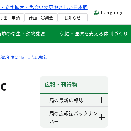
げ・文字拡大・色合い変更
やさしい日本語
Language
け出・申請
計画・審議会
お知らせ
環境の衛生・動物愛護
保健・医療を支える体制づくり
和5年度に発行した広報誌
ic
広報・刊行物
局の最新広報誌
局の広報誌バックナン
バー