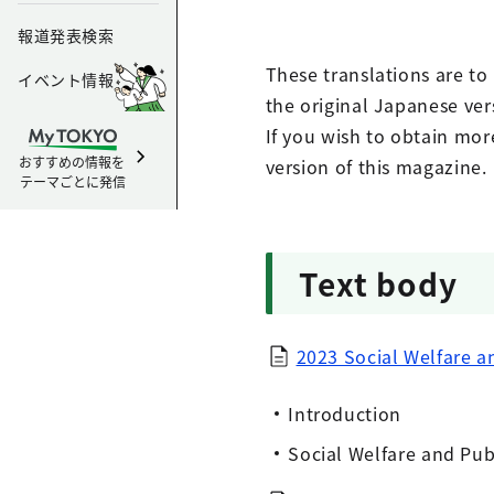
報道発表検索
These translations are to
イベント情報
the original Japanese ver
If you wish to obtain mor
おすすめの情報を
version of this magazine.
テーマごとに発信
Text body
2023 Social Welfare 
Introduction
Social Welfare and Pub