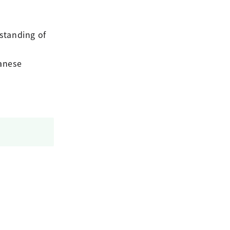
rstanding of
panese