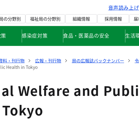
音声読み上
局の分野別
福祉局の分野別
組織情報
採用情報
届
政策
感染症対策
食品・医薬品の安全
生活
資料・刊行物
広報・刊行物
局の広報誌バックナンバー
令
lic Health in Tokyo
al Welfare and Publ
n Tokyo