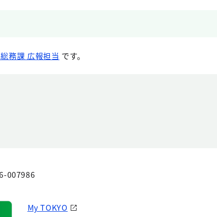
 総務課 広報担当
です。
6-007986
My TOKYO