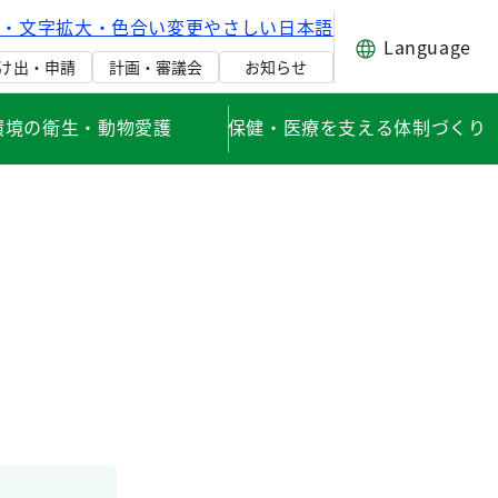
げ・文字拡大・色合い変更
やさしい日本語
Language
け出・申請
計画・審議会
お知らせ
環境の衛生・動物愛護
保健・医療を支える体制づくり