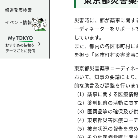
報道発表検索
災害時に、都が薬事に関す
イベント情報
ーディネーターをサポート
しています。
また、都内の各区市町村に
おすすめの情報を
テーマごとに発信
を担う「区市町村災害薬事
東京都災害薬事コーディネ
おいて、知事の要請により
的な助言及び調整を行いま
（1）薬事に関する医療情
（2）薬剤師班の活動に関
（3）医薬品等の確保及び
（4）東京都災害医療コー
（5）被害状況の報告を求
（6）その他医療救護に関