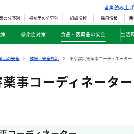
音声読み上
局の分野別
福祉局の分野別
組織情報
採用情報
届
政策
感染症対策
食品・医薬品の安全
生活
薬品の安全
健康・安全施策
東京都災害薬事コーディネーター
害薬事コーディネーター
事コーディネーター