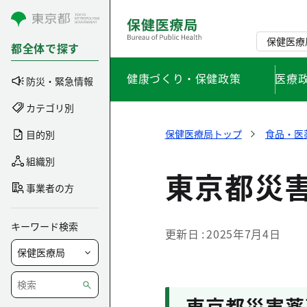
コンテンツにスキップ
保健医療
都全体で探す
健康づくり・保健政策
医療
防災・緊急情報
カテゴリ別
保健医療局トップ
食品・医
目的別
組織別
東京都災
事業者の方
キーワード検索
更新日
2025年7月4日
東京都災害薬