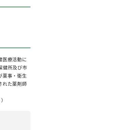
健医療活動に
保健所及び市
び薬事・衛生
された薬剤師
））