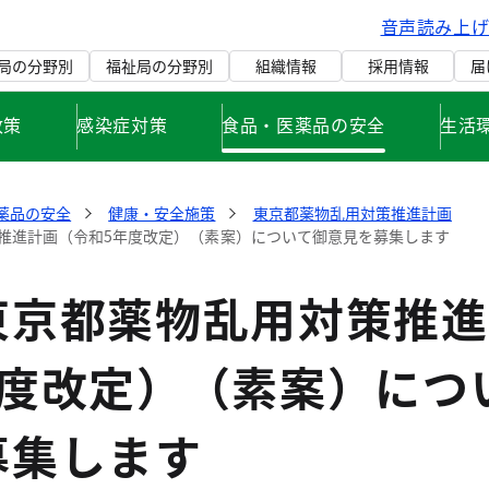
音声読み上
局の分野別
福祉局の分野別
組織情報
採用情報
届
政策
感染症対策
食品・医薬品の安全
生活
薬品の安全
健康・安全施策
東京都薬物乱用対策推進計画
推進計画（令和5年度改定）（素案）について御意見を募集します
東京都薬物乱用対策推進
年度改定）（素案）につ
募集します