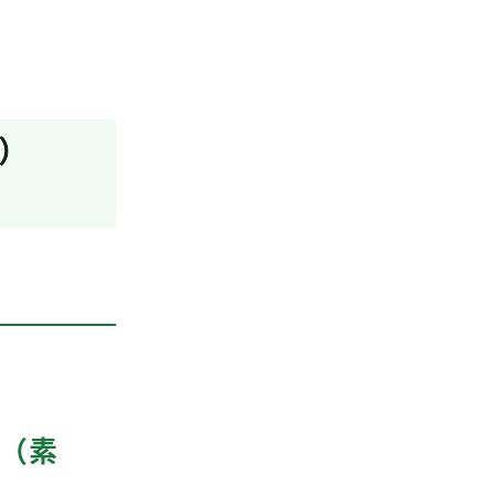
定）
）（素