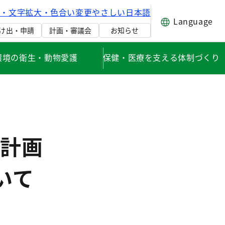
げ・文字拡大・色合い変更
やさしい日本語
Language
け出・申請
計画・審議会
お知らせ
環境の衛生・動物愛護
保健・医療を支える体制づくり
計画
いて