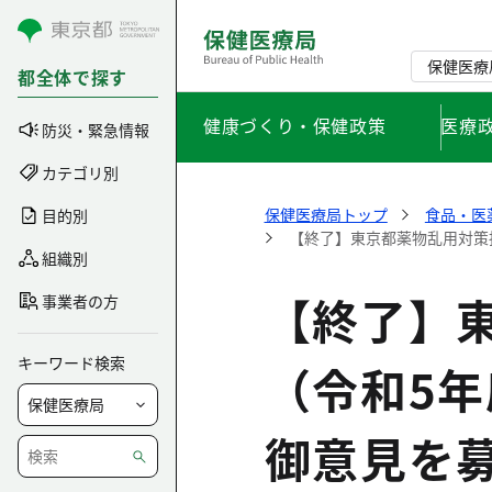
コンテンツにスキップ
保健医療
都全体で探す
健康づくり・保健政策
医療
防災・緊急情報
カテゴリ別
保健医療局トップ
食品・医
目的別
【終了】東京都薬物乱用対策
組織別
【終了】
事業者の方
キーワード検索
（令和5
御意見を