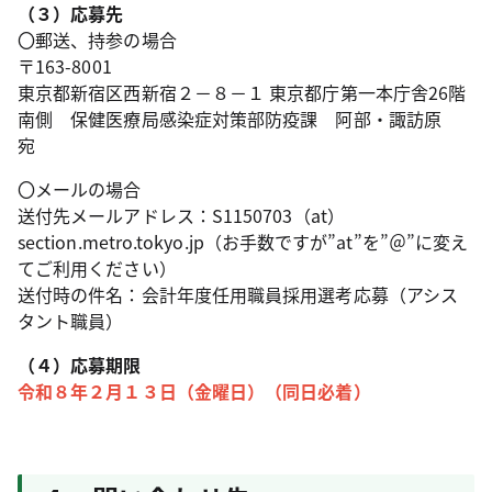
（３）応募先
〇郵送、持参の場合
〒163-8001
東京都新宿区西新宿２－８－１ 東京都庁第一本庁舎26階
南側 保健医療局感染症対策部防疫課 阿部・諏訪原
宛
〇メールの場合
送付先メールアドレス：S1150703（at）
section.metro.tokyo.jp（お手数ですが”at”を”＠”に変え
てご利用ください）
送付時の件名：会計年度任用職員採用選考応募（アシス
タント職員）
（４）応募期限
令和８年２月１３日（金曜日）（同日必着）