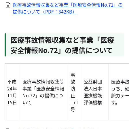
医療事故情報収集など事業「医療安全情報No.71」の
提供について（PDF：342KB）
医療事故情報収集など事業「医療
安全情報No.72」の提供について
事
平成
医療事故情報収集等
故
公益財団
医療事
24年
事業「医療安全情報
防
法人日本
うち、
11月
No.72」の提供につ
止
医療機能
脈カテ
15日
いて
171
評価機構
す。
号