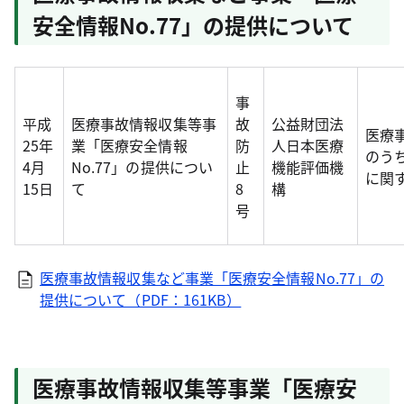
安全情報No.77」の提供について
事
平成
医療事故情報収集等事
故
公益財団法
医療
25年
業「医療安全情報
防
人日本医療
のう
4月
No.77」の提供につい
止
機能評価機
に関
15日
て
8
構
号
医療事故情報収集など事業「医療安全情報No.77」の
提供について（PDF：161KB）
医療事故情報収集等事業「医療安