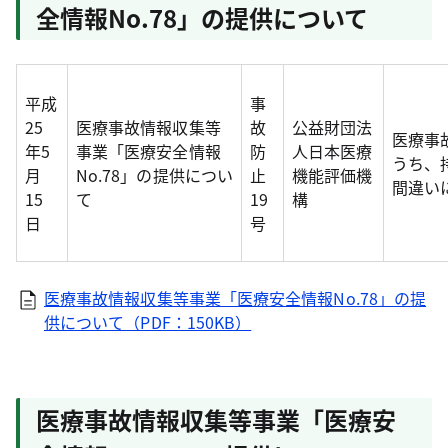
全情報No.78」の提供について
平成
事
25
医療事故情報収集等
故
公益財団法
医療事
年5
事業「医療安全情報
防
人日本医療
うち、
月
No.78」の提供につい
止
機能評価機
間違い
15
て
19
構
日
号
医療事故情報収集等事業「医療安全情報No.78」の提
供について（PDF：150KB）
医療事故情報収集等事業「医療安