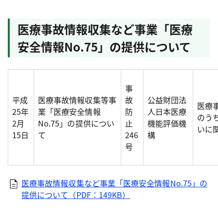
医療事故情報収集など事業「医療
安全情報No.75」の提供について
事
平成
医療事故情報収集等事
故
公益財団法
医療
25年
業「医療安全情報
防
人日本医療
のう
2月
No.75」の提供につい
止
機能評価機
いに
15日
て
246
構
号
医療事故情報収集など事業「医療安全情報No.75」の
提供について（PDF：149KB）