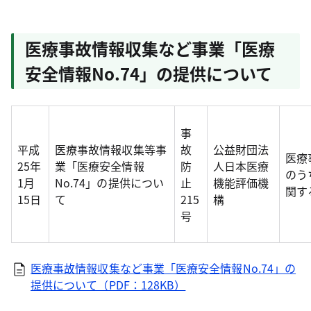
医療事故情報収集など事業「医療
安全情報No.74」の提供について
事
平成
医療事故情報収集等事
故
公益財団法
医療
25年
業「医療安全情報
防
人日本医療
のう
1月
No.74」の提供につい
止
機能評価機
関す
15日
て
215
構
号
医療事故情報収集など事業「医療安全情報No.74」の
提供について（PDF：128KB）