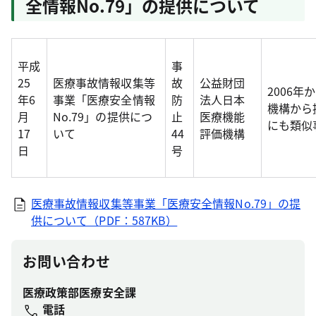
全情報No.79」の提供について
平成
事
25
医療事故情報収集等
故
公益財団
2006
年6
事業「医療安全情報
防
法人日本
機構から
月
No.79」の提供につ
止
医療機能
にも類似
17
いて
44
評価機構
日
号
医療事故情報収集等事業「医療安全情報No.79」の提
供について（PDF：587KB）
お問い合わせ
医療政策部医療安全課
電話