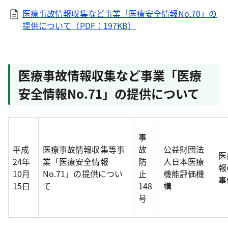
医療事故情報収集など事業「医療安全情報No.70」の
提供について（PDF：197KB）
医療事故情報収集など事業「医療
安全情報No.71」の提供について
事
平成
医療事故情報収集等事
故
公益財団法
医
24年
業「医療安全情報
防
人日本医療
報
10月
No.71」の提供につい
止
機能評価機
事
15日
て
148
構
号