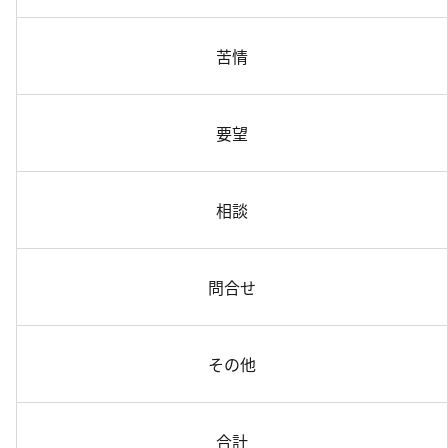
苦情
要望
相談
問合せ
その他
合計