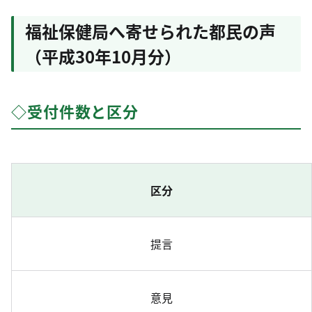
福祉保健局へ寄せられた都民の声
（平成30年10月分）
◇受付件数と区分
区分
提言
意見